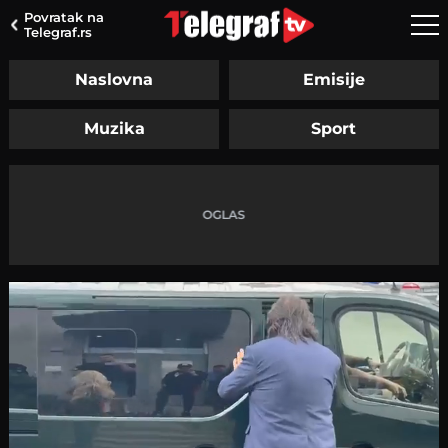
Povratak na
Telegraf.rs
Naslovna
Emisije
Muzika
Sport