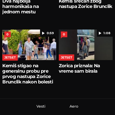
Dva najbolja
Kemiš srećan zbog
harmonikaša na
nastupa Zorice Brunclik
jednom mestu
0:59
1:08
0
0
JETSET
JETSET
Kemiš stigao na
Zorica priznala: Na
generalnu probu pre
vreme sam birala
prvog nastupa Zorice
Brunclik nakon bolesti
Vesti
Aero