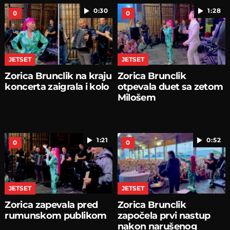
0:30
1:28
0
0
JETSET
JETSET
Zorica Brunclik na kraju
Zorica Brunclik
koncerta zaigrala i kolo
otpevala duet sa zetom
Milošem
1:21
0:52
0
0
JETSET
JETSET
Zorica zapevala pred
Zorica Brunclik
rumunskom publikom
započela prvi nastup
nakon narušenog