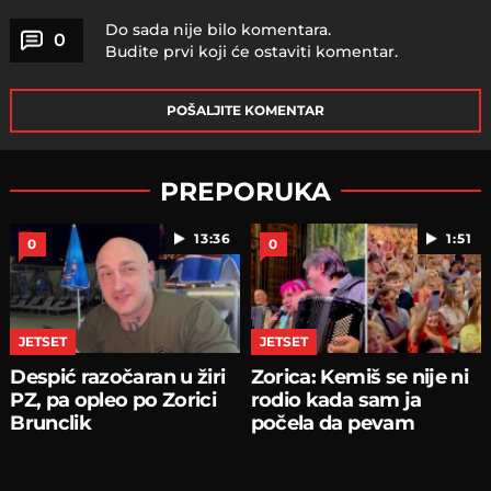
Do sada nije bilo komentara.
0
Budite prvi koji će ostaviti komentar.
POŠALJITE KOMENTAR
PREPORUKA
13:36
1:51
0
0
JETSET
JETSET
Despić razočaran u žiri
Zorica: Kemiš se nije ni
PZ, pa opleo po Zorici
rodio kada sam ja
Brunclik
počela da pevam