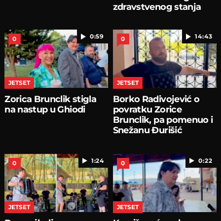
zdravstvenog stanja
0:59
14:43
0
0
JETSET
JETSET
Zorica Brunclik stigla
Borko Radivojević o
na nastup u Ghiodi
povratku Zorice
Brunclik, pa pomenuo i
Snežanu Đurišić
1:24
0:22
0
0
JETSET
JETSET