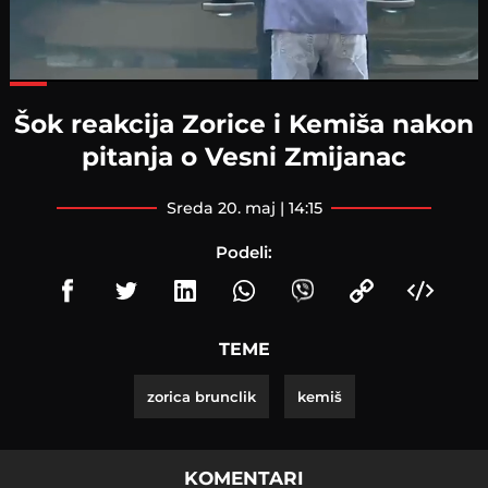
Loaded
:
74.74%
Šok reakcija Zorice i Kemiša nakon
pitanja o Vesni Zmijanac
sreda 20. maj | 14:15
Podeli:
TEME
zorica brunclik
kemiš
KOMENTARI