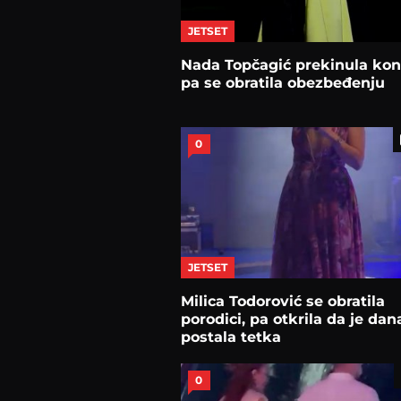
JETSET
Nada Topčagić prekinula kon
pa se obratila obezbeđenju
0
JETSET
Milica Todorović se obratila
porodici, pa otkrila da je dan
postala tetka
0