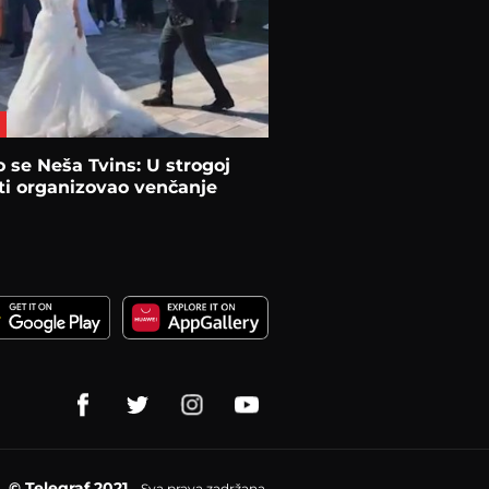
 se Neša Tvins: U strogoj
ti organizovao venčanje
© Telegraf 2021
Sva prava zadržana.