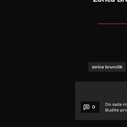
zorica brunclik
Do sada ni
0
Budite prv