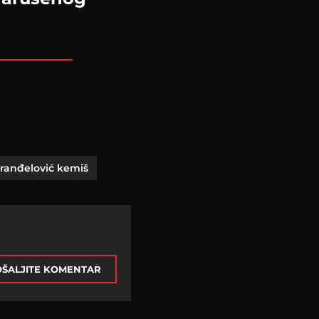
aranđelović kemiš
ŠALJITE KOMENTAR