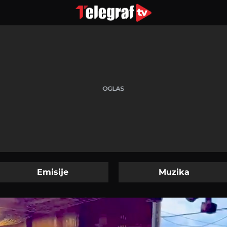
Emisije
Muzika