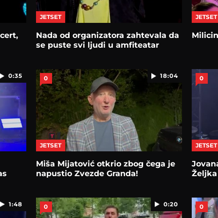
JETSET
JETSET
cert,
Nada od organizatora zahtevala da
Milici
se puste svi ljudi u amfiteatar
0:35
18:04
0
0
JETSET
JETSET
Miša Mijatović otkrio zbog čega je
Jovan
as
napustio Zvezde Granda!
Željka
1:48
0:20
0
0