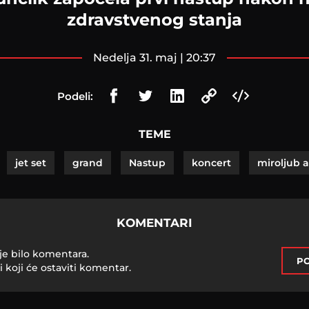
zdravstvenog stanja
nedelja 31. maj | 20:37
Podeli:
TEME
jet set
grand
Nastup
koncert
miroljub 
KOMENTARI
je bilo komentara.
PO
i koji će ostaviti komentar.