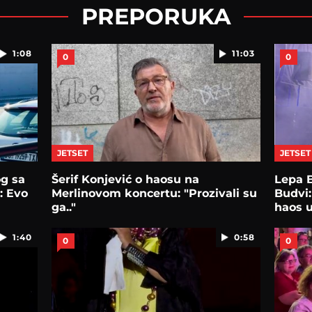
PREPORUKA
1:08
11:03
0
0
JETSET
JETSET
og sa
Šerif Konjević o haosu na
Lepa 
: Evo
Merlinovom koncertu: "Prozivali su
Budvi:
ga.."
haos u
1:40
0:58
0
0