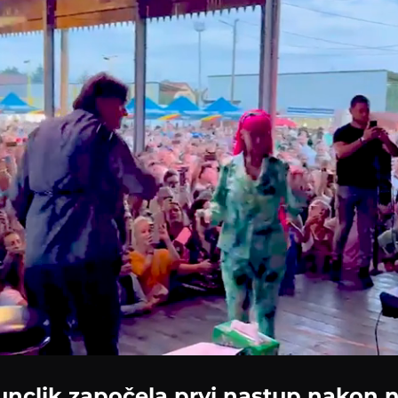
Loaded
:
76.45%
unclik započela prvi nastup nakon