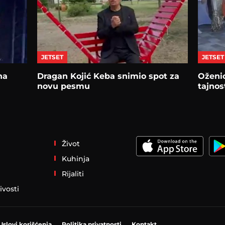
JETSET
JETSET
na
Dragan Kojić Keba snimio spot za
Oženio
novu pesmu
tajnos
Život
Kuhinja
Rijaliti
ivosti
Uslovi korišćenja
Politika privatnosti
Kontakt