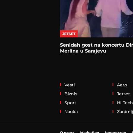
JETSET
Senidah gost na koncertu Di
Merlina u Sarajevu
Vesti
Aero
Biznis
Jetset
Sport
Hi-Tech
Nauka
Zanimlj
O nama
Marketing
Impressum