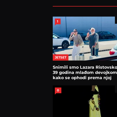
1
JETSET
Snimili smo Lazara Ristovsk
39 godina mlađom devojkom
kako se ophodi prema njoj
0