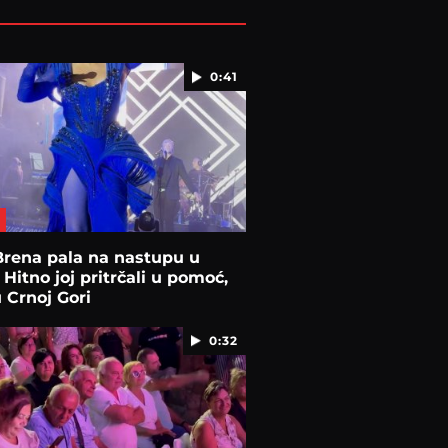
0:41
Brena pala na nastupu u
 Hitno joj pritrčali u pomoć,
 Crnoj Gori
0:32