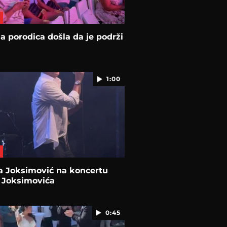
na porodica došla da je podrži
1:00
a Joksimović na koncertu
 Joksimovića
0:45