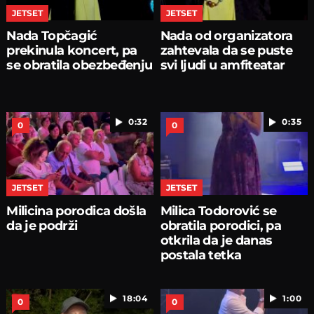
JETSET
JETSET
Nada Topčagić
Nada od organizatora
prekinula koncert, pa
zahtevala da se puste
se obratila obezbeđenju
svi ljudi u amfiteatar
0:32
0:35
0
0
JETSET
JETSET
Milicina porodica došla
Milica Todorović se
da je podrži
obratila porodici, pa
otkrila da je danas
postala tetka
18:04
1:00
0
0