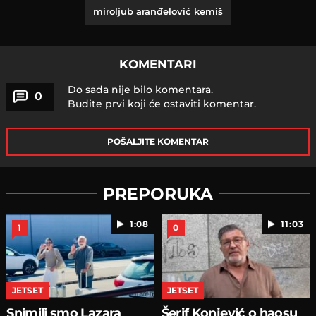
miroljub aranđelović kemiš
KOMENTARI
Do sada nije bilo komentara.
0
Budite prvi koji će ostaviti komentar.
POŠALJITE KOMENTAR
PREPORUKA
1:08
11:03
1
0
JETSET
JETSET
Snimili smo Lazara
Šerif Konjević o haosu