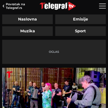
Povratak na
Telegraf.rs
Naslovna
Emisije
Muzika
Sport