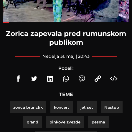
Loaded
:
49.21%
Zorica zapevala pred rumunskom
publikom
nedelja 31. maj | 20:43
Podeli:
TEME
zorica brunclik
koncert
jet set
Nastup
grand
pinkove zvezde
pesma