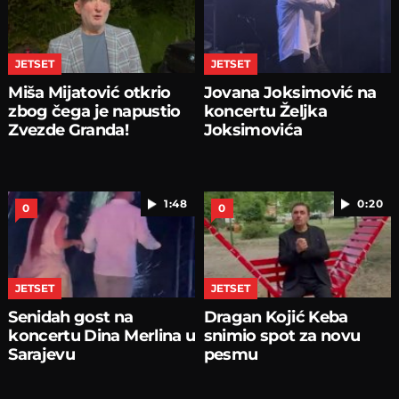
JETSET
JETSET
Miša Mijatović otkrio
Jovana Joksimović na
zbog čega je napustio
koncertu Željka
Zvezde Granda!
Joksimovića
1:48
0:20
0
0
JETSET
JETSET
Senidah gost na
Dragan Kojić Keba
koncertu Dina Merlina u
snimio spot za novu
Sarajevu
pesmu