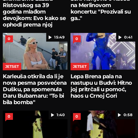
Ristovskog sa 39
na Merlinovom
godina mlađom
koncertu: "Prozivali su
devojkom: Evo kako se
ga.."
ophodi prema njoj
15:49
0:41
0
0
JETSET
JETSET
Karleuša otkrila da li je
Lepa Brena pala na
nova pesma posvećena
nastupu u Budvi: Hitno
Dušku, pa spomenula
joj pritrčali u pomoć,
Daru Bubamaru: "To bi
haos u Crnoj Gori
bila bomba"
1:40
0:58
0
0