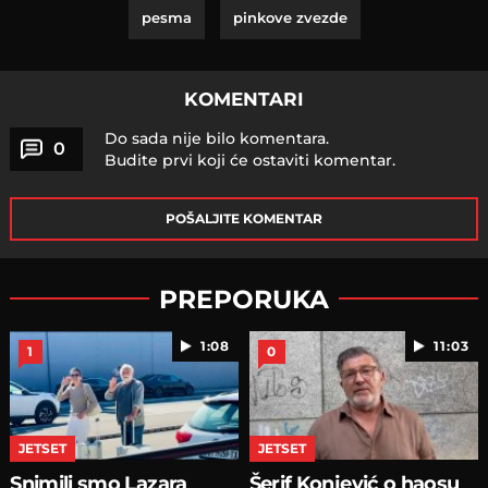
pesma
pinkove zvezde
KOMENTARI
Do sada nije bilo komentara.
0
Budite prvi koji će ostaviti komentar.
POŠALJITE KOMENTAR
PREPORUKA
1:08
11:03
1
0
JETSET
JETSET
Snimili smo Lazara
Šerif Konjević o haosu