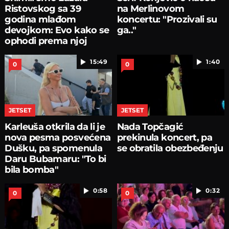
Ristovskog sa 39
na Merlinovom
godina mlađom
koncertu: "Prozivali su
devojkom: Evo kako se
ga.."
ophodi prema njoj
15:49
1:40
0
0
JETSET
JETSET
Karleuša otkrila da li je
Nada Topčagić
nova pesma posvećena
prekinula koncert, pa
Dušku, pa spomenula
se obratila obezbeđenju
Daru Bubamaru: "To bi
bila bomba"
0:58
0:32
0
0