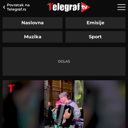
Povratak na
Telegraf.rs
Naslovna
Emisije
Muzika
Sport