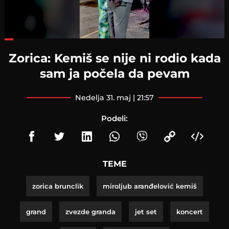
Loaded
:
35.97%
Zorica: Kemiš se nije ni rodio kada
sam ja počela da pevam
nedelja 31. maj | 21:57
Podeli:
TEME
zorica brunclik
miroljub aranđelović kemiš
grand
zvezde granda
jet set
koncert