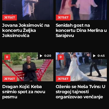
JETSET
JETSET
Jovana Joksimović na
Senidah gost na
koncertu Željka
koncertu Dina Merlina u
Joksimovića
Sarajevu
0:20
0:45
0
0
JETSET
JETSET
Dragan Kojić Keba
Oženio se Neša Tvins: U
snimio spot za novu
strogoj tajnosti
pesmu
organizovao venčanje