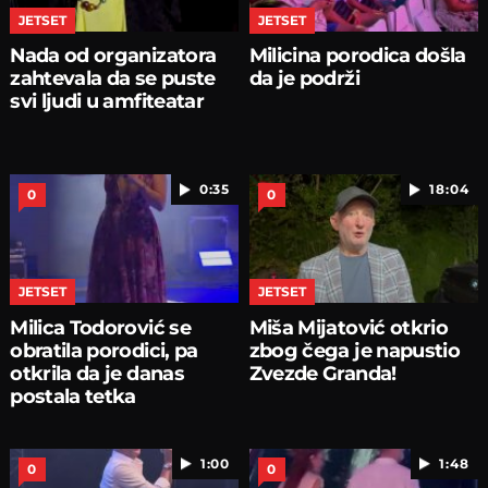
JETSET
JETSET
Nada od organizatora
Milicina porodica došla
zahtevala da se puste
da je podrži
svi ljudi u amfiteatar
0:35
18:04
0
0
JETSET
JETSET
Milica Todorović se
Miša Mijatović otkrio
obratila porodici, pa
zbog čega je napustio
otkrila da je danas
Zvezde Granda!
postala tetka
1:00
1:48
0
0