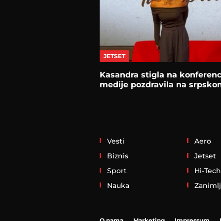
JETSET
Kasandra stigla na konferenc
medije pozdravila na srpsko
Vesti
Aero
Biznis
Jetset
Sport
Hi-Tech
Nauka
Zanimlj
O nama
Marketing
Impressum