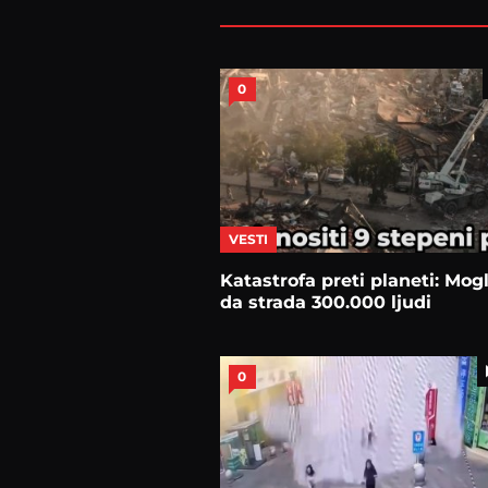
0
VESTI
Katastrofa preti planeti: Mogl
da strada 300.000 ljudi
0