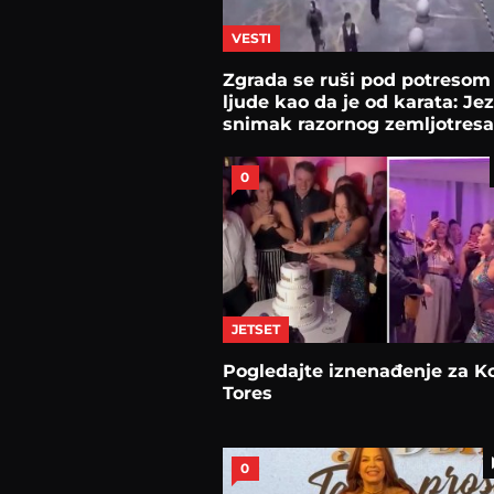
VESTI
Zgrada se ruši pod potresom
ljude kao da je od karata: Jez
snimak razornog zemljotresa
0
JETSET
Pogledajte iznenađenje za K
Tores
0