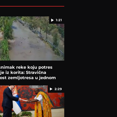
1:21
snimak reke koju potres
je iz korita: Stravična
ost zemljotresa u jednom
2:29