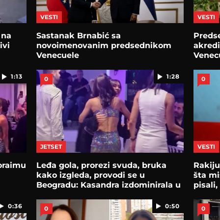
VESTI
VESTI
 na
Sastanak Brnabić sa
Predse
ivi
novoimenovanim predsednikom
akred
Venecuele
Venecu
1:13
1:28
0
0
JETSET
VESTI
oraimu
Leđa gola, prorezi svuda, bruka
Rakiju
kako izgleda, provodi se u
šta mis
Beogradu: Kasandra izdominirala u
pisali
miniću!
0:36
0:50
0
0