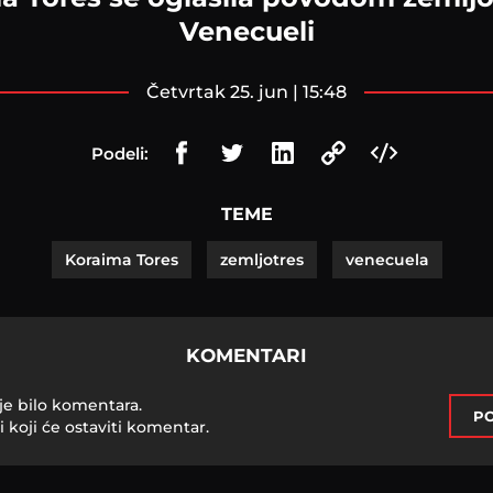
Venecueli
četvrtak 25. jun | 15:48
Podeli:
TEME
Koraima Tores
zemljotres
venecuela
KOMENTARI
je bilo komentara.
PO
i koji će ostaviti komentar.