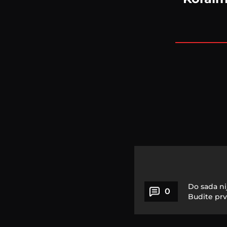
Do sada ni
0
Budite prv