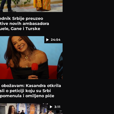
dnik Srbije preuzeo
itive novih ambasadora
ele, Gane i Turske
24:54
 obožavam: Kasandra otkrila
li o peticiji koju su Srbi
, pomenula i omiljeno piće
3:11