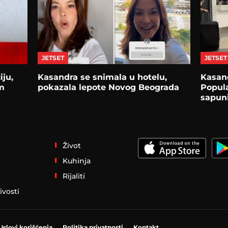
JETSET
JETSET
iju,
Kasandra se snimala u hotelu,
Kasand
m
pokazala lepote Novog Beograda
Popula
sapuni
Život
Kuhinja
Rijaliti
ivosti
Uslovi korišćenja
Politika privatnosti
Kontakt