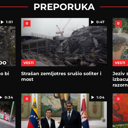
PREPORUKA
1:01
0:47
0
0
VESTI
VESTI
o bi
Strašan zemljotres srušio soliter i
Jeziv 
most
izbacu
razorn
videu
0:34
1:04
0
0