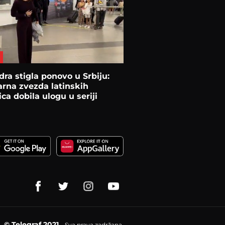
ra stigla ponovo u Srbiju:
rna zvezda latinskih
ca dobila ulogu u seriji
© Telegraf 2021
Sva prava zadržana.