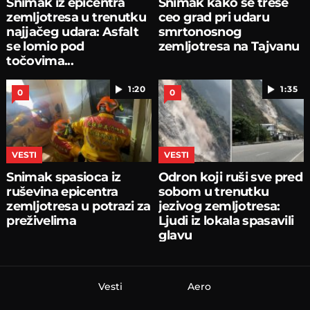
Snimak iz epicentra
Snimak kako se trese
zemljotresa u trenutku
ceo grad pri udaru
najjačeg udara: Asfalt
smrtonosnog
se lomio pod
zemljotresa na Tajvanu
točovima...
1:20
1:35
0
0
VESTI
VESTI
Snimak spasioca iz
Odron koji ruši sve pred
ruševina epicentra
sobom u trenutku
zemljotresa u potrazi za
jezivog zemljotresa:
preživelima
Ljudi iz lokala spasavili
glavu
Vesti
Aero