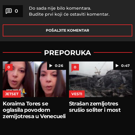
Do sada nije bilo komentara.
0
Budite prvi koji će ostaviti komentar.
POŠALJITE KOMENTAR
PREPORUKA
0:26
0:47
0
0
JETSET
VESTI
Koraima Tores se
Strašan zemljotres
oglasila povodom
srušio soliter i most
zemljotresa u Venecueli