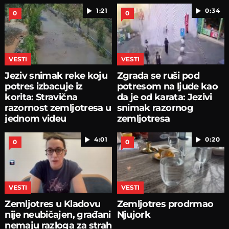
1:21
0:34
0
0
VESTI
VESTI
Jeziv snimak reke koju
Zgrada se ruši pod
potres izbacuje iz
potresom na ljude kao
korita: Stravična
da je od karata: Jezivi
razornost zemljotresa u
snimak razornog
jednom videu
zemljotresa
4:01
0:20
0
0
VESTI
VESTI
Zemljotres u Kladovu
Zemljotres prodrmao
nije neubičajen, građani
Njujork
nemaju razloga za strah