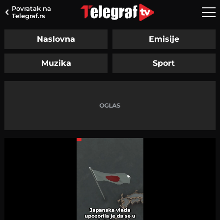
Povratak na
Telegraf.rs
Naslovna
Emisije
Muzika
Sport