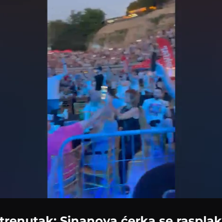
Loaded
:
45.14%
trenutak: Sinanova ćerka se rasplak