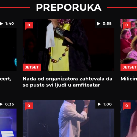
PREPORUKA
1:40
0:58
0
0
JETSET
JETSET
cert,
Nada od organizatora zahtevala da
Milici
se puste svi ljudi u amfiteatar
0:35
1:00
0
0