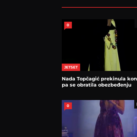
0
JETSET
Nada Topčagić prekinula kon
pa se obratila obezbeđenju
0