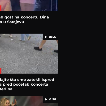
h gost na koncertu Dina
a u Sarajevu
0:46
ajte šta smo zatekli ispred
a pred početak koncerta
erlina
0:58