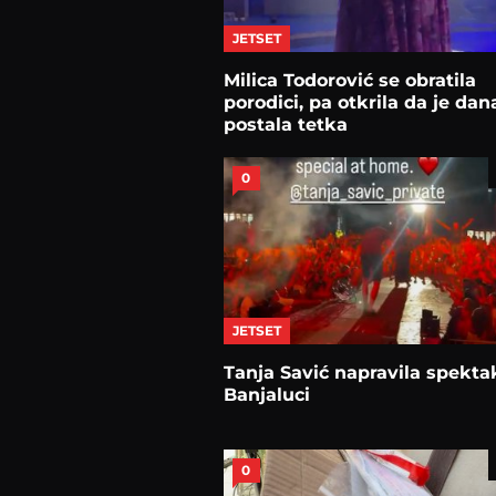
JETSET
Milica Todorović se obratila
porodici, pa otkrila da je dan
postala tetka
0
JETSET
Tanja Savić napravila spekta
Banjaluci
0