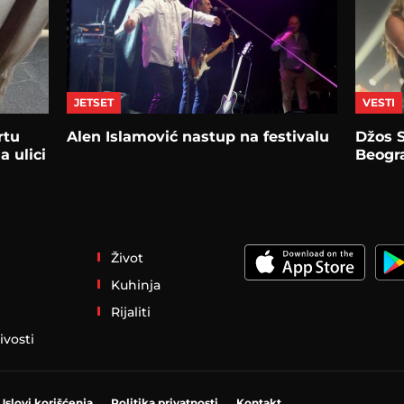
JETSET
VESTI
rtu
Alen Islamović nastup na festivalu
Džos S
a ulici
Beogr
Život
Kuhinja
Rijaliti
ivosti
Uslovi korišćenja
Politika privatnosti
Kontakt