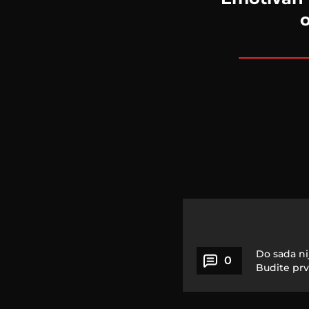
o
Do sada ni
0
Budite prv