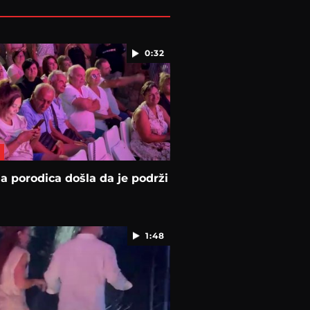
0:32
na porodica došla da je podrži
1:48