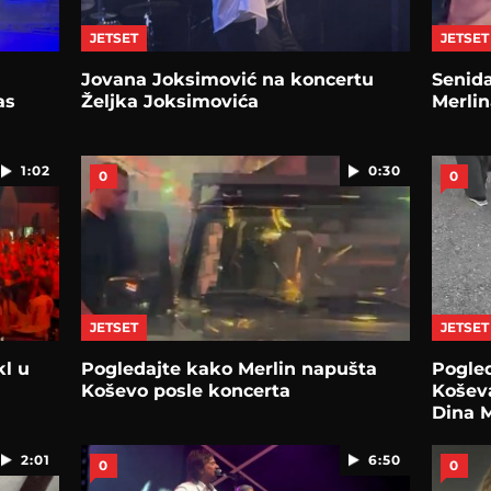
JETSET
JETSET
Jovana Joksimović na koncertu
Senida
as
Željka Joksimovića
Merlin
1:02
0:30
0
0
JETSET
JETSET
kl u
Pogledajte kako Merlin napušta
Pogled
Koševo posle koncerta
Košev
Dina M
2:01
6:50
0
0