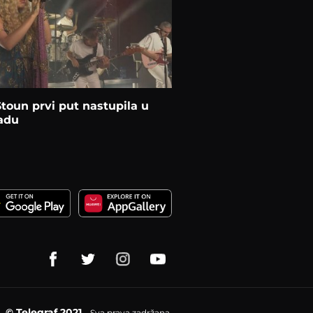
toun prvi put nastupila u
adu
© Telegraf 2021
Sva prava zadržana.