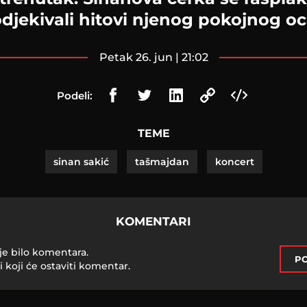
djekivali hitovi njenog pokojnog o
petak 26. jun | 21:02
Podeli:
TEME
sinan sakić
tašmajdan
koncert
KOMENTARI
je bilo komentara.
PO
i koji će ostaviti komentar.