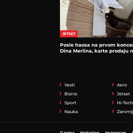
JETSET
Posle haosa na prvom konce
Dina Merlina, karte prodaju n
Vesti
Aero
Biznis
Jetset
Sport
Hi-Tech
Nauka
Zanimlj
O nama
Marketing
Impressum