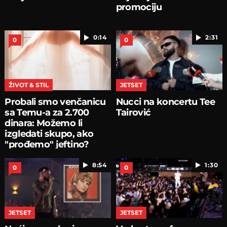
promociju
0:14
2:31
0
0
ŽIVOT & STIL
JETSET
Probali smo venčanicu
Nucci na koncertu Tee
sa Temu-a za 2.700
Tairović
dinara: Možemo li
izgledati skupo, ako
"prođemo" jeftino?
8:54
1:30
0
0
JETSET
JETSET