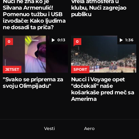
Nući ne zna ko je
Vrela atmosfera u
Silvana Armenulić!
klubu, Nući zagrejao
Pomenuo tužbu i USB
publiku
izvođače: Kako ljudima
ne dosadi ta priča?
0:13
1:36
0
0
JETSET
SPORT
"Svako se priprema za
Nucci i Voyage opet
svoju Olimpijadu"
"dočekali" naše
košarkaše pred meč sa
Amerima
Vesti
Aero