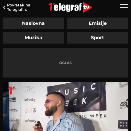
Povratak na
Telegraf.rs
Naslovna
Emisije
Muzika
Sport