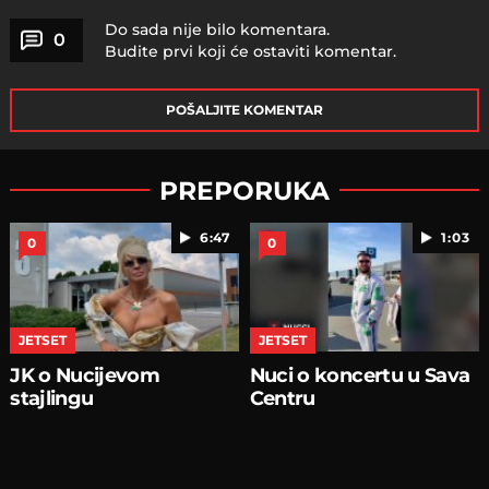
Do sada nije bilo komentara.
0
Budite prvi koji će ostaviti komentar.
POŠALJITE KOMENTAR
PREPORUKA
6:47
1:03
0
0
JETSET
JETSET
JK o Nucijevom
Nuci o koncertu u Sava
stajlingu
Centru