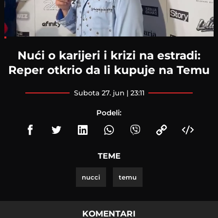
Loaded
:
9.03%
Nući o karijeri i krizi na estradi:
Reper otkrio da li kupuje na Temu
subota 27. jun | 23:11
Podeli:
TEME
nucci
temu
KOMENTARI