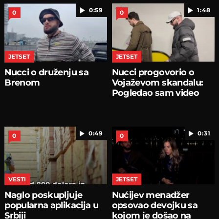
0:59
1:48
0
0
JETSET
JETSET
Nucci o druženju sa
Nucci progovorio o
Brenom
Vojaževom skandalu:
Pogledao sam video
0:49
0:31
0
0
VESTI
JETSET
Naglo poskupljuje
Nućijev menadžer
popularna aplikacija u
opsovao devojku sa
Srbiji
kojom je došao na