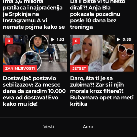
Ima 3,6 miliona
Da li biste vi tu nešto
pratilaca i najpraćenija
dirali?! Anja Bla
je Srpkinja na
pokazala pozadinu
Instagramu: A vi
posle 10 dana bez
nemate pojma kako se
treninga
zove
1:53
0:39
0
0
ZANIMLJIVOSTI
JETSET
Dostavljač postavio
Daro, šta ti je sa
sebi izazov: Za mesec
zubima?! Zar si i njih
dana da zaradim 10.000
morala kroz filtere?!
evra od dostava! Evo
Bubamara opet na meti
kako mu ide!
kritika
Vesti
Aero