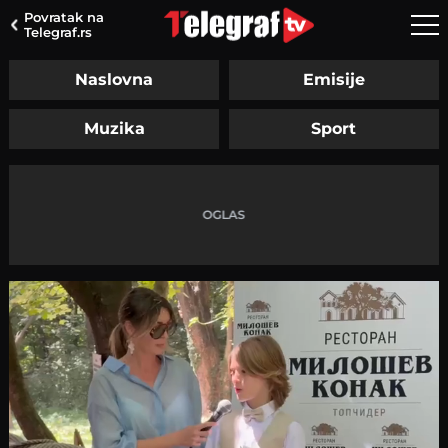
Povratak na
Telegraf.rs
Naslovna
Emisije
Muzika
Sport