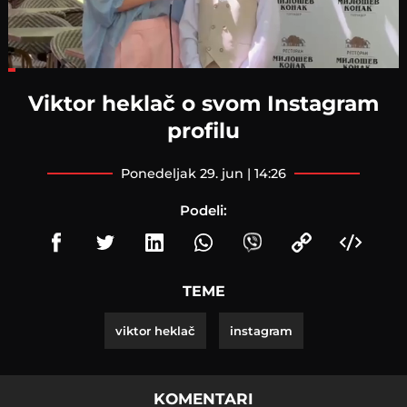
Loaded
:
16.78%
Viktor heklač o svom Instagram
profilu
ponedeljak 29. jun | 14:26
Podeli:
TEME
viktor heklač
instagram
KOMENTARI