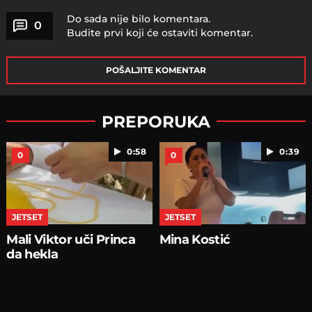
Do sada nije bilo komentara.
0
Budite prvi koji će ostaviti komentar.
POŠALJITE KOMENTAR
PREPORUKA
0:58
0:39
0
0
JETSET
JETSET
Mali Viktor uči Princa
Mina Kostić
da hekla