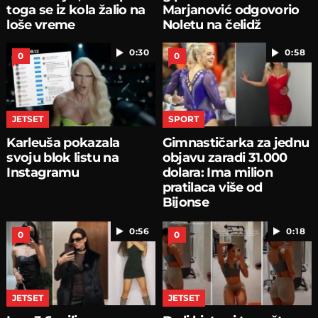
toga se iz kola žalio na
Marjanović odgovorio
loše vreme
Noletu na čelidž
0:30
0:58
0
0
JETSET
SPORT
Karleuša pokazala
Gimnastičarka za jednu
svoju blok listu na
objavu zaradi 31.000
Instagramu
dolara: Ima milion
pratilaca više od
Bijonse
0:56
0:18
0
0
JETSET
JETSET