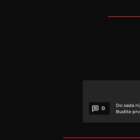
Do sada ni
0
Budite prv