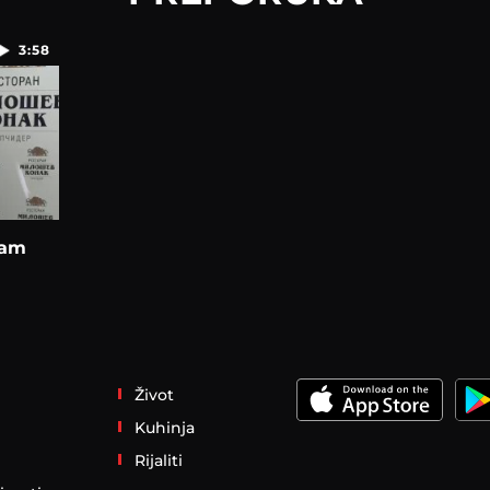
3:58
ram
Život
Kuhinja
Rijaliti