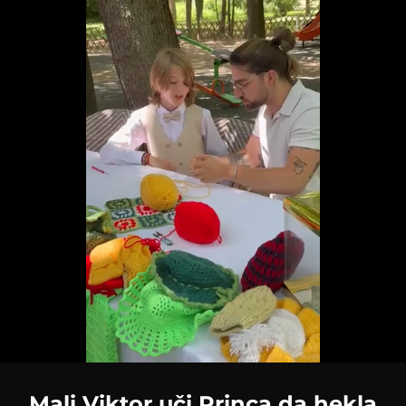
Loaded
:
68.25%
Mali Viktor uči Princa da hekla