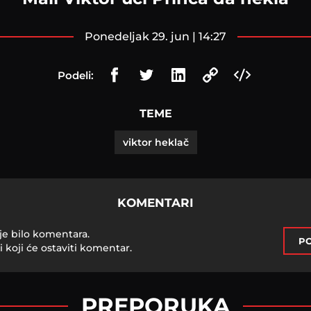
ponedeljak 29. jun | 14:27
Podeli:
TEME
viktor heklač
KOMENTARI
je bilo komentara.
PO
i koji će ostaviti komentar.
PREPORUKA