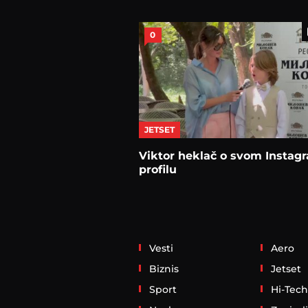
0
JETSET
Viktor heklač o svom Instag
profilu
Vesti
Aero
Biznis
Jetset
Sport
Hi-Tech