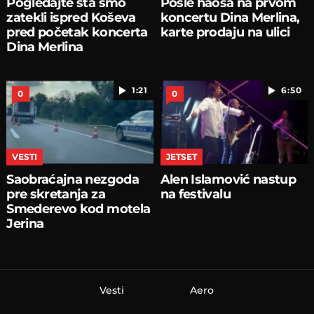
Pogledajte šta smo
Posle haosa na prvom
zatekli ispred Koševa
koncertu Dina Merlina,
pred početak koncerta
karte prodaju na ulici
Dina Merlina
1:21
6:50
0
0
VESTI
JETSET
Saobraćajna nezgoda
Alen Islamović nastup
pre skretanja za
na festivalu
Smederevo kod motela
Jerina
Vesti
Aero