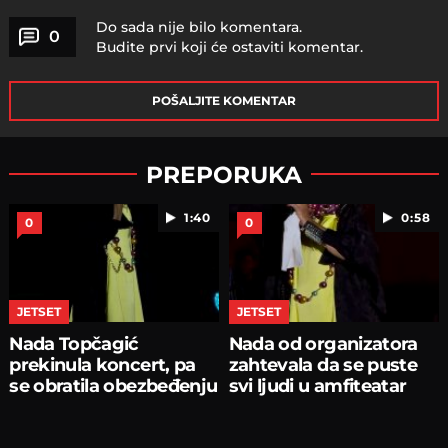
Do sada nije bilo komentara.
0
Budite prvi koji će ostaviti komentar.
POŠALJITE KOMENTAR
PREPORUKA
1:40
0:58
0
0
JETSET
JETSET
Nada Topčagić
Nada od organizatora
prekinula koncert, pa
zahtevala da se puste
se obratila obezbeđenju
svi ljudi u amfiteatar