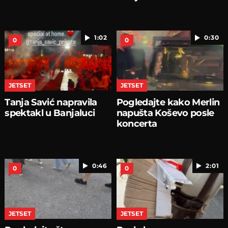
1:02
0:30
0
0
JETSET
JETSET
Tanja Savić napravila
Pogledajte kako Merlin
spektakl u Banjaluci
napušta Koševo posle
koncerta
0:46
2:01
0
0
JETSET
JETSET