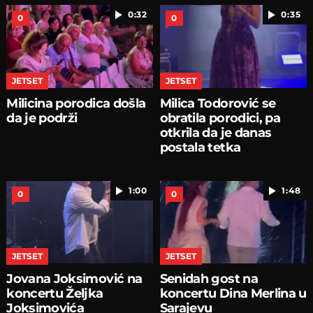
0:32
0:35
0
0
JETSET
JETSET
Milicina porodica došla
Milica Todorović se
da je podrži
obratila porodici, pa
otkrila da je danas
postala tetka
1:00
1:48
0
0
JETSET
JETSET
Jovana Joksimović na
Senidah gost na
koncertu Željka
koncertu Dina Merlina u
Joksimovića
Sarajevu