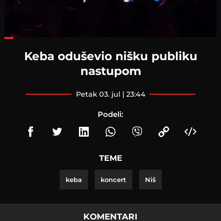
Loaded
:
41.55%
Keba oduševio nišku publiku
nastupom
petak 03. jul | 23:44
Podeli:
TEME
keba
koncert
Niš
KOMENTARI