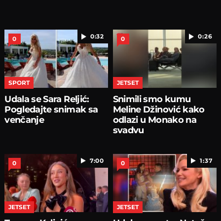
0:32
0:26
0
0
SPORT
JETSET
Udala se Sara Reljić:
Snimili smo kumu
Pogledajte snimak sa
Meline Džinović kako
venčanje
odlazi u Monako na
svadvu
7:00
1:37
0
0
JETSET
JETSET