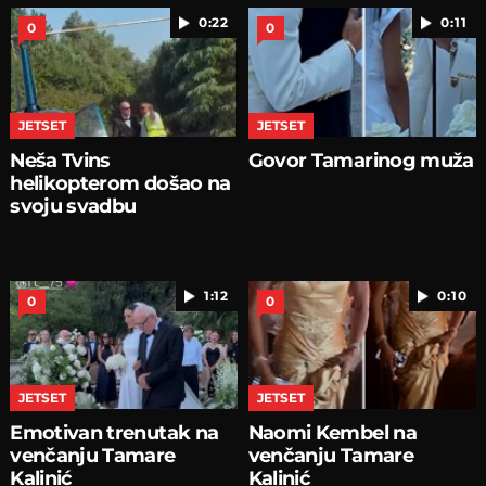
0:22
0:11
0
0
JETSET
JETSET
Neša Tvins
Govor Tamarinog muža
helikopterom došao na
svoju svadbu
1:12
0:10
0
0
JETSET
JETSET
Emotivan trenutak na
Naomi Kembel na
venčanju Tamare
venčanju Tamare
Kalinić
Kalinić