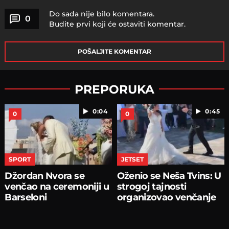
Do sada nije bilo komentara.
0
Budite prvi koji će ostaviti komentar.
POŠALJITE KOMENTAR
PREPORUKA
0:04
0:45
0
0
SPORT
JETSET
Džordan Nvora se
Oženio se Neša Tvins: U
venčao na ceremoniji u
strogoj tajnosti
Barseloni
organizovao venčanje