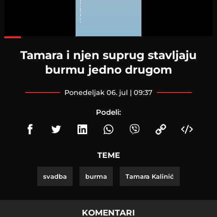
Loaded
:
77.70%
Tamara i njen suprug stavljaju
burmu jedno drugom
ponedeljak 06. jul | 09:37
Podeli:
TEME
svadba
burma
Tamara Kalinić
KOMENTARI