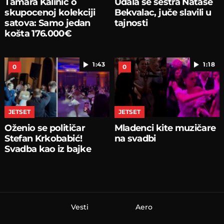
Tamara Kalinić o
Udala se sestra Nataše
skupocenoj kolekciji
Bekvalac, juče slavili u
satova: Samo jedan
tajnosti
košta 176.000€
1:43
1:18
0
0
JETSET
JETSET
Oženio se političar
Mladenci kite muzičare
Stefan Krkobabić!
na svadbi
Svadba kao iz bajke
Vesti
Aero