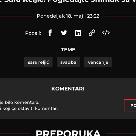
ponedeljak 18. maj | 23:22
Podeli:
TEME
sara reljić
svadba
venčanje
KOMENTARI
je bilo komentara.
PO
i koji će ostaviti komentar.
PREPORUKA