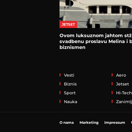
JETSET
Ovom luksuznom jahtom stž
svadbenu proslavu Melina i 
biznismen
Vesti
Aero
Biznis
Jetset
Sport
Hi-Tech
Nauka
Zanimlj
O nama
Marketing
Impressum