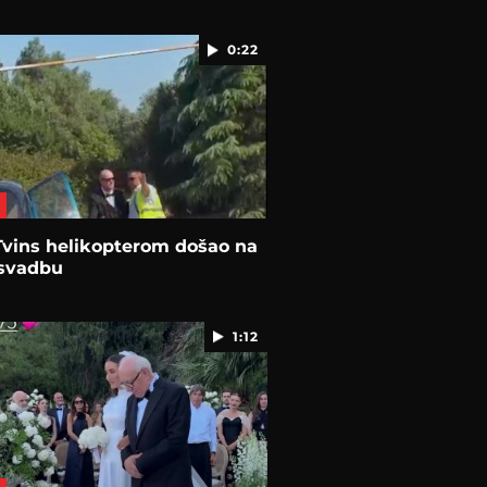
0:22
Tvins helikopterom došao na
 svadbu
1:12