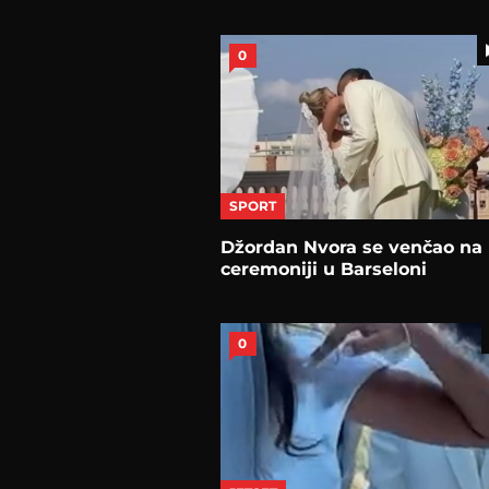
0
SPORT
Džordan Nvora se venčao na
ceremoniji u Barseloni
0