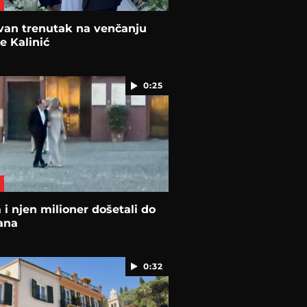
van trenutak na venčanju
 Kalinić
0:25
 i njen milioner došetali do
ana
0:32