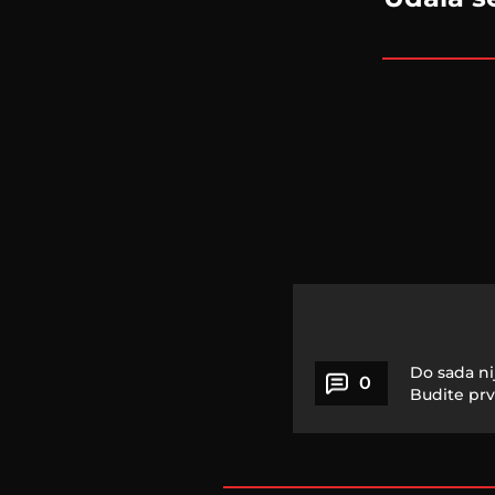
Do sada ni
0
Budite prv