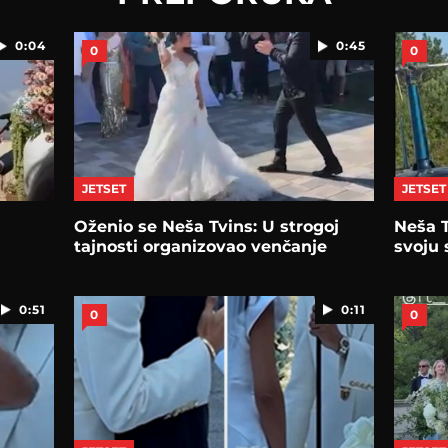
0:04
0:45
0
0
JETSET
JETSET
Oženio se Neša Tvins: U strogoj
Neša 
tajnosti organizovao venčanje
svoju
0:51
0:11
0
0