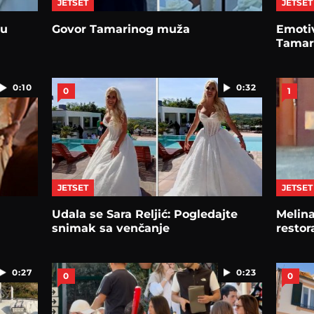
JETSET
JETSET
ju
Govor Tamarinog muža
Emoti
Tamare
0:10
0:32
0
1
JETSET
JETSET
Udala se Sara Reljić: Pogledajte
Melina
snimak sa venčanje
restor
0:27
0:23
0
0