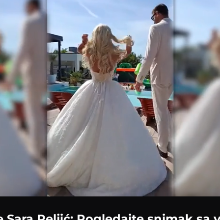
Loaded
:
100.00%
e Sara Reljić: Pogledajte snimak sa 