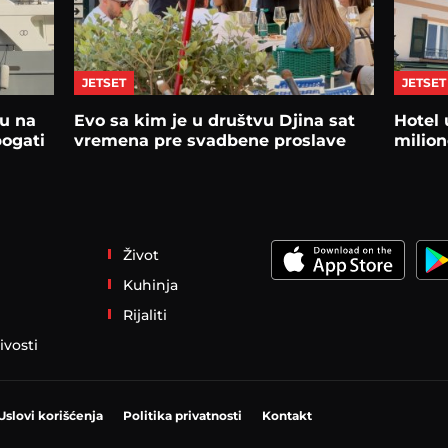
JETSET
JETSET
u na
Evo sa kim je u društvu Djina sat
Hotel 
bogati
vremena pre svadbene proslave
milion
Život
Kuhinja
Rijaliti
ivosti
Uslovi korišćenja
Politika privatnosti
Kontakt