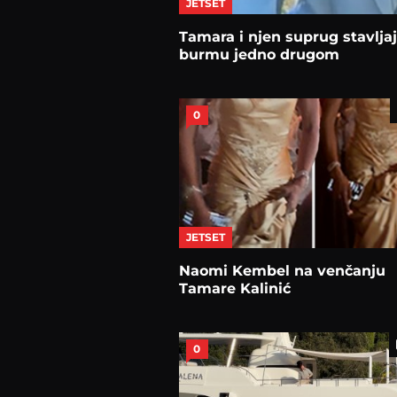
JETSET
Tamara i njen suprug stavlja
burmu jedno drugom
0
JETSET
Naomi Kembel na venčanju
Tamare Kalinić
0