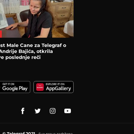
st Male Cane za Telegraf o
Andrije Bajića, otkrila
e poslednje reči
© Telegraf 2021
Sva prava zadržana.