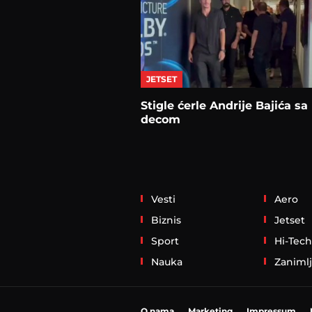
JETSET
Stigle ćerle Andrije Bajića sa
decom
Vesti
Aero
Biznis
Jetset
Sport
Hi-Tech
Nauka
Zanimlj
O nama
Marketing
Impressum