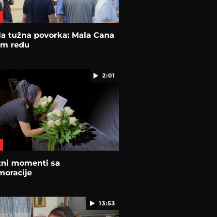
la tužna povorka: Mala Cana
om redu
2:01
žni momenti sa
oracije
13:53