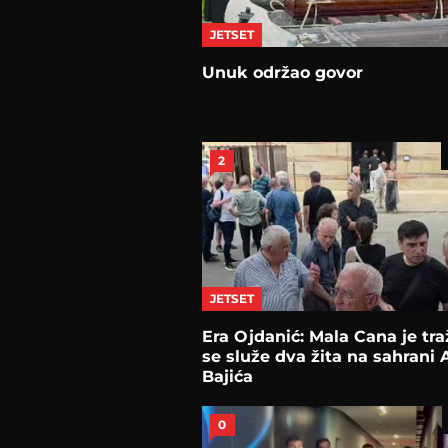
JETSET
Unuk održao govor
2
JETSET
Era Ojdanić: Mala Cana je tra
se služe dva žita na sahrani 
Bajića
0