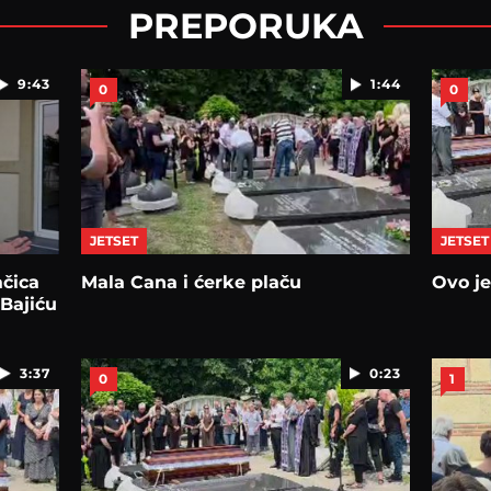
PREPORUKA
9:43
1:44
0
0
JETSET
JETSET
čica
Mala Cana i ćerke plaču
Ovo j
 Bajiću
3:37
0:23
0
1