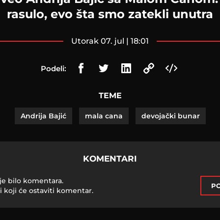
rasulo, evo šta smo zatekli unutra
utorak 07. jul | 18:01
Podeli:
TEME
Andrija Bajić
mala cana
devojački bunar
KOMENTARI
je bilo komentara.
PO
i koji će ostaviti komentar.