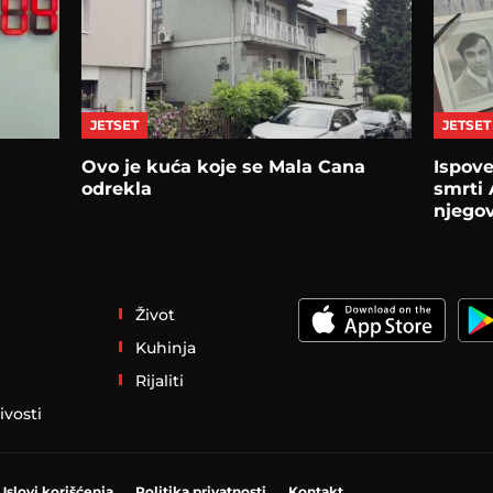
JETSET
JETSET
Ovo je kuća koje se Mala Cana
Ispove
odrekla
smrti 
njegov
Život
Kuhinja
Rijaliti
ivosti
Uslovi korišćenja
Politika privatnosti
Kontakt