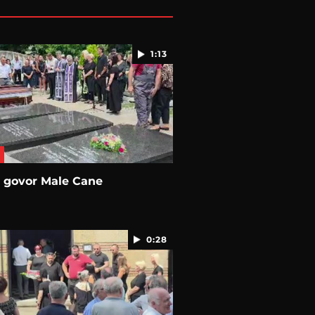
1:13
e govor Male Cane
0:28