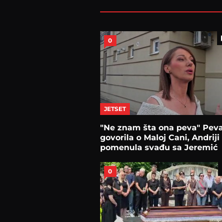
0
JETSET
"Ne znam šta ona peva" Peva
govorila o Maloj Cani, Andriji
pomenula svađu sa Jeremić
0