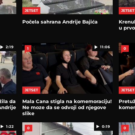
JETSET
JETSET
Počela sahrana Andrije Bajića
Krenu
u prv
2:19
11:06
1
0
JETSET
JETSET
žila da
Mala Cana stigla na komemoraciju!
Pretu
Andrije
Ne moze da se odvoji od njegove
komem
slike
1:22
0:19
0
0