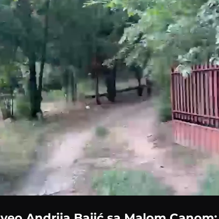
Loaded
:
49.21%
iveo Andrija Bajić sa Malom Canom