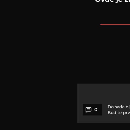
Do sada ni
0
Budite prv