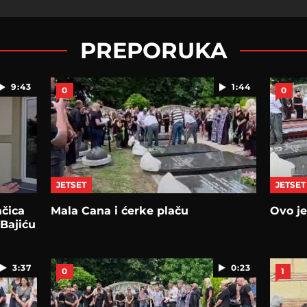
PREPORUKA
9:43
1:44
0
0
JETSET
JETSET
čica
Mala Cana i ćerke plaču
Ovo j
 Bajiću
3:37
0:23
0
1