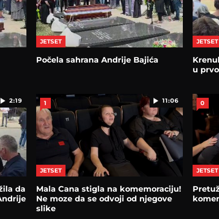
JETSET
JETSET
Počela sahrana Andrije Bajića
Krenu
u prv
2:19
11:06
1
0
JETSET
JETSET
žila da
Mala Cana stigla na komemoraciju!
Pretu
Andrije
Ne moze da se odvoji od njegove
komem
slike