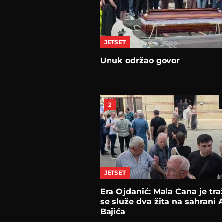
JETSET
Unuk održao govor
2
JETSET
Era Ojdanić: Mala Cana je tra
se služe dva žita na sahrani 
Bajića