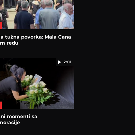
la tužna povorka: Mala Cana
om redu
2:01
žni momenti sa
oracije