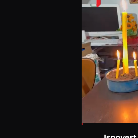
Loaded
:
4.79%
Ispovest