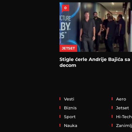
0
JETSET
Stigle ćerle Andrije Bajića sa
decom
Vesti
Aero
Biznis
Jetset
Sport
Hi-Tech
Nauka
Zanimlj