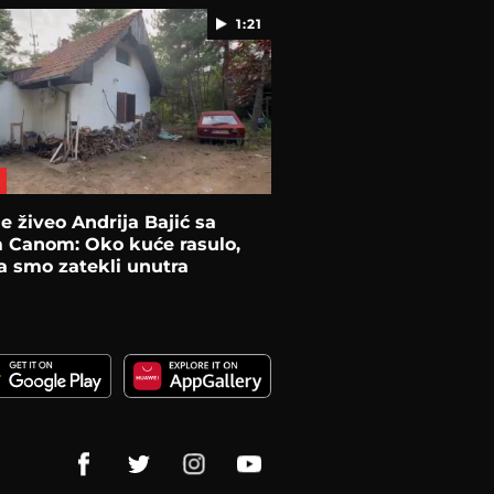
1:21
e živeo Andrija Bajić sa
 Canom: Oko kuće rasulo,
a smo zatekli unutra