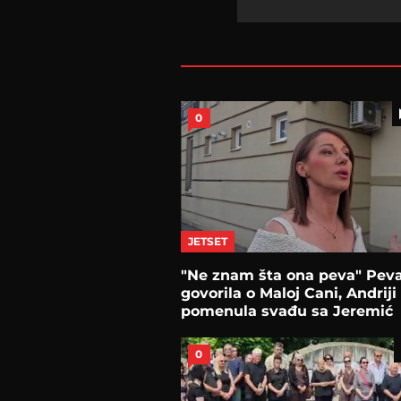
0
JETSET
"Ne znam šta ona peva" Peva
govorila o Maloj Cani, Andriji
pomenula svađu sa Jeremić
0