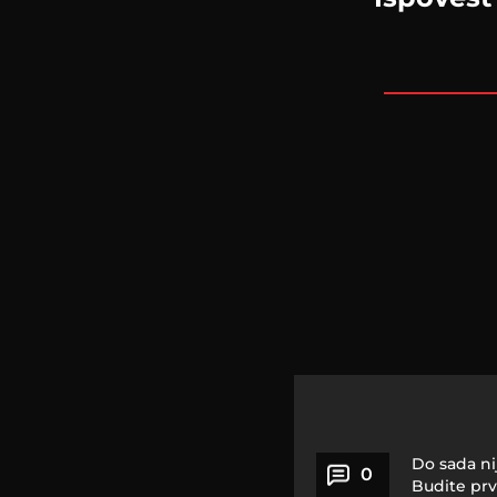
Do sada ni
0
Budite prv