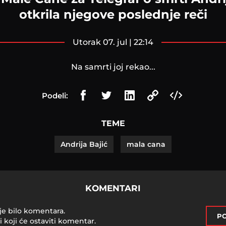
otkrila njegove poslednje reči
utorak 07. jul | 22:14
Na samrti joj rekao...
Podeli:
TEME
Andrija Bajić
mala cana
KOMENTARI
je bilo komentara.
PO
i koji će ostaviti komentar.