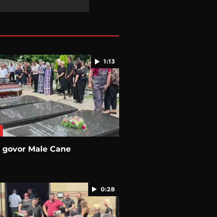
1:13
e govor Male Cane
0:28