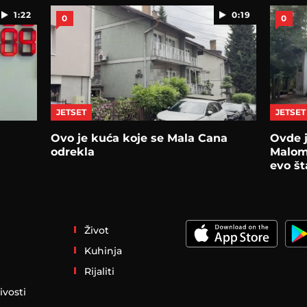
1:22
0:19
0
0
JETSET
JETSET
Ovo je kuća koje se Mala Cana
Ovde j
odrekla
Malom
evo št
Život
Kuhinja
Rijaliti
ivosti