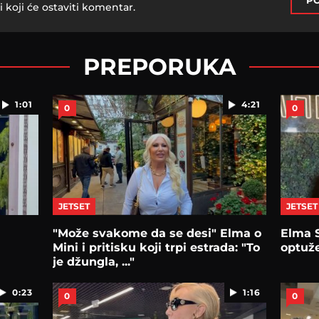
PO
i koji će ostaviti komentar.
PREPORUKA
1:01
4:21
0
0
JETSET
JETSET
"Može svakome da se desi" Elma o
Elma 
Mini i pritisku koji trpi estrada: "To
optuž
je džungla, ..."
0:23
1:16
0
0