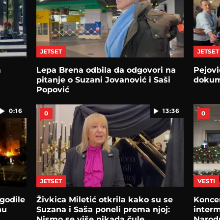
JETSET
JETSET
m
Lepa Brena odbila da odgovori na
Pejovi
pitanje o Suzani Jovanović i Saši
dokum
Popović
0:16
13:36
0
0
JETSET
VESTI
ogodile
Živkica Miletić otkrila kako su se
Koncer
nu
Suzana i Saša poneli prema njoj:
interm
Nismo se više nikada čule
Narod