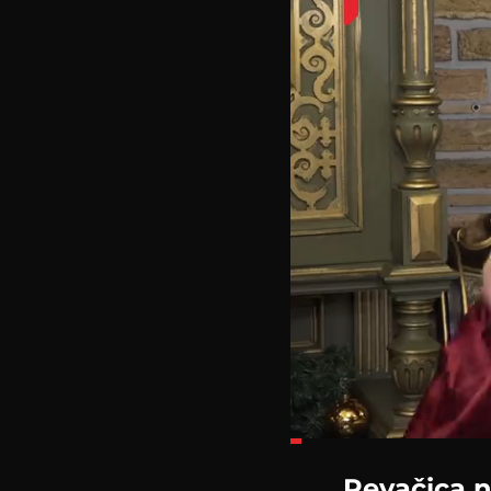
Loaded
:
8.56%
Pevačica n