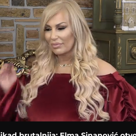
ikad brutalnija: Elma Sinanović otvo