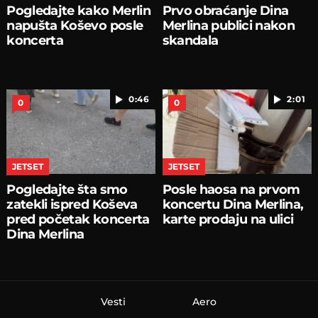
Pogledajte kako Merlin
Prvo obraćanje Dina
napušta Koševo posle
Merlina publici nakon
koncerta
skandala
0:46
2:01
0
0
JETSET
JETSET
Pogledajte šta smo
Posle haosa na prvom
zatekli ispred Koševa
koncertu Dina Merlina,
pred početak koncerta
karte prodaju na ulici
Dina Merlina
Vesti
Aero