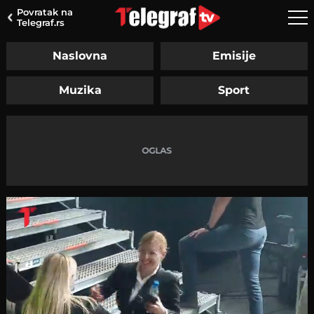
Povratak na
Telegraf.rs
Naslovna
Emisije
Muzika
Sport