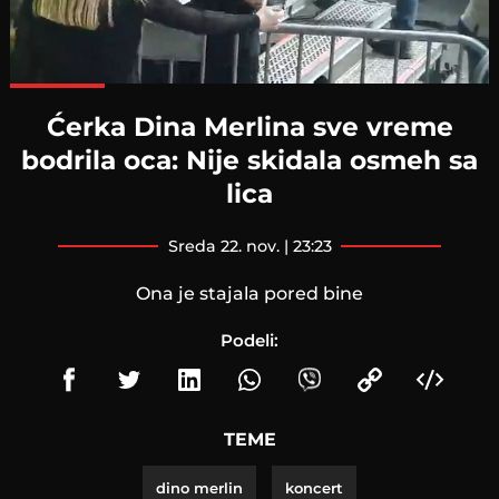
Loaded
:
100.00%
Ćerka Dina Merlina sve vreme
bodrila oca: Nije skidala osmeh sa
lica
sreda 22. nov. | 23:23
Ona je stajala pored bine
Podeli:
TEME
dino merlin
koncert