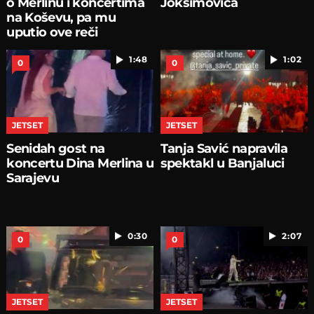
o Merlinu i koncertima
Joksimovića
na Koševu, pa mu
uputio ove reči
1:48
1:02
0
0
JETSET
JETSET
Senidah gost na
Tanja Savić napravila
koncertu Dina Merlina u
spektakl u Banjaluci
Sarajevu
0:30
2:07
0
0
JETSET
JETSET