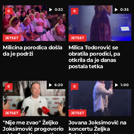
0:32
0:35
0
0
JETSET
JETSET
Milicina porodica došla
Milica Todorović se
da je podrži
obratila porodici, pa
otkrila da je danas
postala tetka
6:20
1:00
0
0
JETSET
JETSET
"Nije me zvao" Željko
Jovana Joksimović na
Joksimović progovorio
koncertu Željka