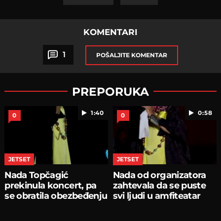
KOMENTARI
1
POŠALJITE KOMENTAR
PREPORUKA
1:40
0:58
0
0
JETSET
JETSET
Nada Topčagić
Nada od organizatora
prekinula koncert, pa
zahtevala da se puste
se obratila obezbeđenju
svi ljudi u amfiteatar