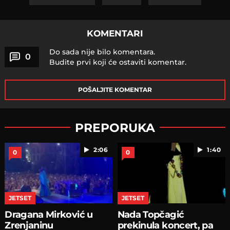
KOMENTARI
Do sada nije bilo komentara.
0
Budite prvi koji će ostaviti komentar.
POŠALJITE KOMENTAR
PREPORUKA
2:06
1:40
0
0
JETSET
JETSET
Dragana Mirković u
Nada Topčagić
Zrenjaninu
prekinula koncert, pa