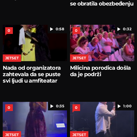
se obratila obezbeđenju
0:58
0:32
0
0
JETSET
JETSET
Nada od organizatora
Milicina porodica došla
zahtevala da se puste
da je podrži
svi ljudi u amfiteatar
0:35
1:00
0
0
JETSET
JETSET