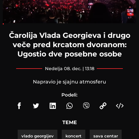
Loaded
:
7.75%
Čarolija Vlada Georgieva i drugo
veče pred krcatom dvoranom:
Ugostio dve posebne osobe
nedelja 08. dec. | 13:18
Napravio je sjajnu atmosferu
Podeli:
TEME
vlado georgijev
koncert
sava centar