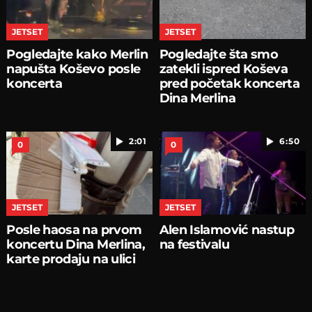
JETSET
JETSET
Pogledajte kako Merlin
Pogledajte šta smo
napušta Koševo posle
zatekli ispred Koševa
koncerta
pred početak koncerta
Dina Merlina
2:01
6:50
0
0
JETSET
JETSET
Posle haosa na prvom
Alen Islamović nastup
koncertu Dina Merlina,
na festivalu
karte prodaju na ulici