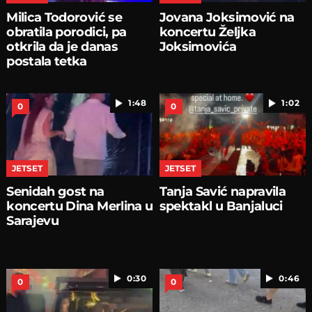
Milica Todorović se
Jovana Joksimović na
obratila porodici, pa
koncertu Željka
otkrila da je danas
Joksimovića
postala tetka
1:48
1:02
0
0
JETSET
JETSET
Senidah gost na
Tanja Savić napravila
koncertu Dina Merlina u
spektakl u Banjaluci
Sarajevu
0:30
0:46
0
0