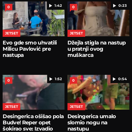
1:42
0:23
0
0
JETSET
JETSET
Evo gde smo uhvatili
Džejla stigla na nastup
Milicu Pavlović pre
u pratnji ovog
nastupa
muškarca
1:52
0:54
0
0
JETSET
JETSET
Desingerica ošišao pola
Desingerica umalo
Budve! Reper opet
slomio nogu na
šokirao sve: Izvadio
nastupu