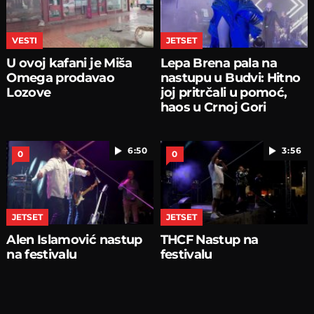
VESTI
JETSET
U ovoj kafani je Miša
Lepa Brena pala na
Omega prodavao
nastupu u Budvi: Hitno
Lozove
joj pritrčali u pomoć,
haos u Crnoj Gori
6:50
3:56
0
0
JETSET
JETSET
Alen Islamović nastup
THCF Nastup na
na festivalu
festivalu