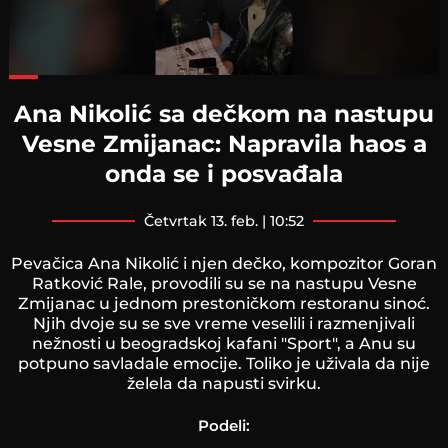
Loaded
:
61.56%
Ana Nikolić sa dečkom na nastupu
Vesne Zmijanac: Napravila haos a
onda se i posvađala
četvrtak 13. feb. | 10:52
Pevačica Ana Nikolić i njen dečko, kompozitor Goran
Ratković Rale, provodili su se na nastupu Vesne
Zmijanac u jednom prestoničkom restoranu sinoć.
Njih dvoje su se sve vreme veselili i razmenjivali
nežnosti u beogradskoj kafani "Sport", a Anu su
potpuno savladale emocije. Toliko je uživala da nije
želela da napusti svirku.
Podeli: