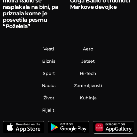
Indira Radić se
Goga Babić o trudnoći
rasplakala na bini, pa
Markove devojke
priznala kome je
posvetila pesmu
“Poželela”
Vesti
Aero
Biznis
Jetset
Sport
Hi-Tech
Nauka
Zanimljivosti
Život
Kuhinja
Rijaliti