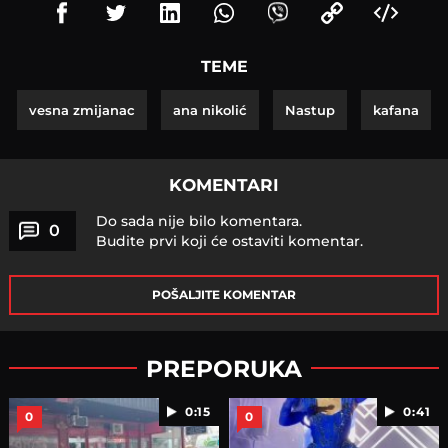
TEME
vesna zmijanac
ana nikolić
Nastup
kafana
KOMENTARI
Do sada nije bilo komentara.
0
Budite prvi koji će ostaviti komentar.
POŠALJITE KOMENTAR
PREPORUKA
0:15
0:41
0
0