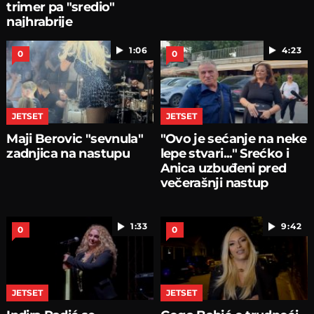
trimer pa "sredio"
najhrabrije
1:06
4:23
0
0
JETSET
JETSET
Maji Berovic "sevnula"
"Ovo je sećanje na neke
zadnjica na nastupu
lepe stvari..." Srećko i
Anica uzbuđeni pred
večerašnji nastup
1:33
9:42
0
0
JETSET
JETSET