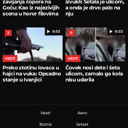
zavijanja čopora na
izvukli: Šetala je ulicom,
Goču: Kao iz najezivijih
a onda je drvo palo na
scena u horor filovima
nju
0:32
0:22
2
0
VESTI
VESTI
Preko stotinu lovaca u
Čovek nosi dete i šeta
hajci na vuka: Opsadno
ulicom, zamalo ga kola
stanje u Ivanjici
nisu udarila
Vesti
Aero
Biznis
Jetset