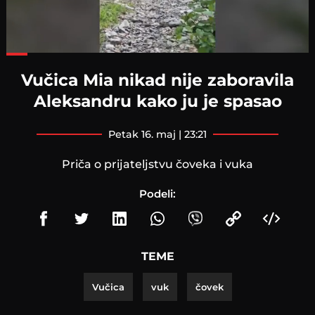
Loaded
:
56.41%
Vučica Mia nikad nije zaboravila
Aleksandru kako ju je spasao
petak 16. maj | 23:21
Priča o prijateljstvu čoveka i vuka
Podeli:
TEME
Vučica
vuk
čovek