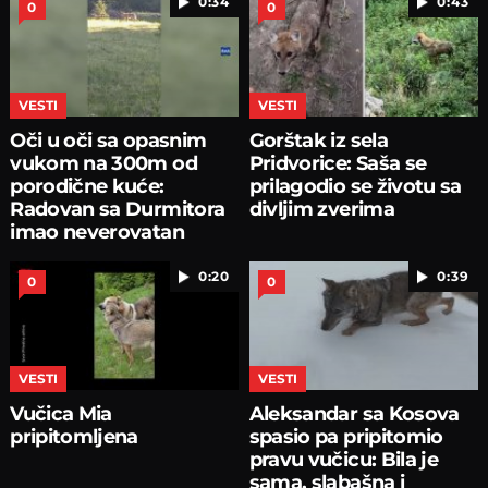
0:34
0:43
0
0
VESTI
VESTI
Oči u oči sa opasnim
Gorštak iz sela
vukom na 300m od
Pridvorice: Saša se
porodične kuće:
prilagodio se životu sa
Radovan sa Durmitora
divljim zverima
imao neverovatan
susret
0:20
0:39
0
0
VESTI
VESTI
Vučica Mia
Aleksandar sa Kosova
pripitomljena
spasio pa pripitomio
pravu vučicu: Bila je
sama, slabašna i