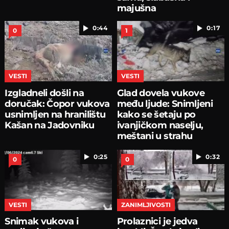
majušna
0:44
0:17
0
1
VESTI
VESTI
Izgladneli došli na
Glad dovela vukove
doručak: Čopor vukova
među ljude: Snimljeni
usnimljen na hranilištu
kako se šetaju po
Kašan na Jadovniku
ivanjičkom naselju,
meštani u strahu
0:25
0:32
0
0
VESTI
ZANIMLJIVOSTI
Snimak vukova i
Prolaznici je jedva