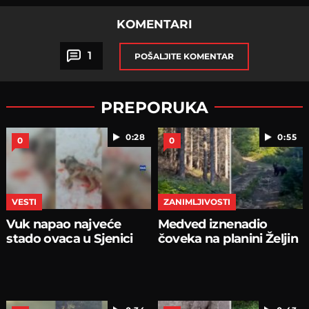
KOMENTARI
1
POŠALJITE KOMENTAR
PREPORUKA
0:28
0:55
0
0
VESTI
ZANIMLJIVOSTI
Vuk napao najveće
Medved iznenadio
stado ovaca u Sjenici
čoveka na planini Željin