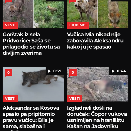
VESTI
LJUBIMCI
Gorštak iz sela
Vučica Mia nikad nije
Pridvorice: Saša se
zaboravila Aleksandru
prilagodio se životu sa
kako ju je spasao
divljim zverima
0:39
0:44
0
0
VESTI
VESTI
Aleksandar sa Kosova
Izgladneli došli na
spasio pa pripitomio
doručak: Čopor vukova
pravu vučicu: Bila je
usnimljen na hranilištu
sama, slabašna i
Kašan na Jadovniku