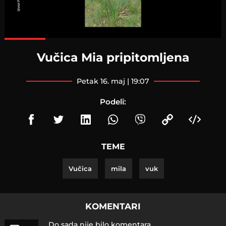
Loaded
:
100.00%
Vučica Mia pripitomljena
petak 16. maj | 19:07
Podeli:
TEME
Vučica
mila
vuk
KOMENTARI
Do sada nije bilo komentara.