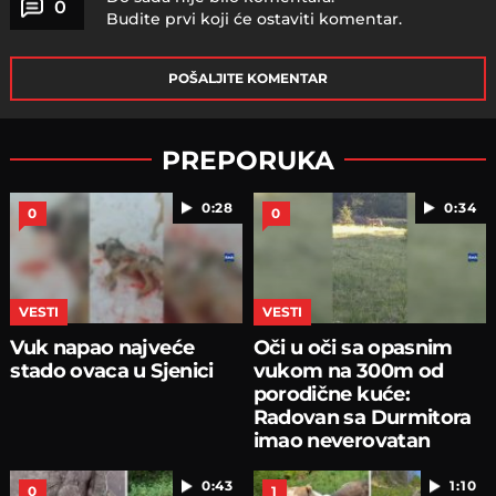
0
Budite prvi koji će ostaviti komentar.
POŠALJITE KOMENTAR
PREPORUKA
0:28
0:34
0
0
VESTI
VESTI
Vuk napao najveće
Oči u oči sa opasnim
stado ovaca u Sjenici
vukom na 300m od
porodične kuće:
Radovan sa Durmitora
imao neverovatan
susret
0:43
1:10
0
1