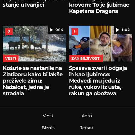
stanje u Ivanjici
krovom: To je ljubimac
Kapetana Dragana
0:14
1:02
0
1
VESTI
ZANIMLJIVOSTI
Košute se nastanile na
Spasava zveri i odgaja
Zlatiboru kako bi lakše
ih kao ljubimce:
preživele zimu:
Medvedi mu jedu iz
Nažalost, jedna je
ruke, vukovi iz usta,
stradala
rakun ga obožava
Vesti
Aero
Biznis
Jetset