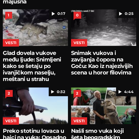
majušna
0:17
0:25
1
0
VESTI
VESTI
Glad dovela vukove
Snimak vukova i
među ljude: Snimljeni
zavijanja čopora na
kako se šetaju po
Goču: Kao iz najezivijih
ivanjičkom naselju,
scena u horor filovima
meštani u strahu
0:32
4:44
2
2
VESTI
VESTI
Preko stotinu lovaca u
Našli smo vuka koji
hajci na vuka: Opsadno
šeta beogradskim