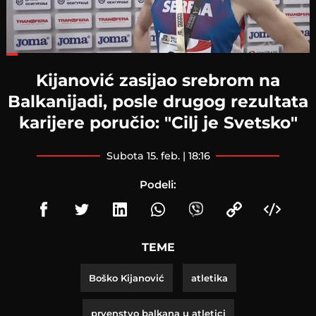
Loaded
:
36.33%
Kijanović zasijao srebrom na
Balkanijadi, posle drugog rezultata
karijere poručio: "Cilj je Svetsko"
subota 15. feb. | 18:16
Podeli:
TEME
Boško Kijanović
atletika
prvenstvo balkana u atletici