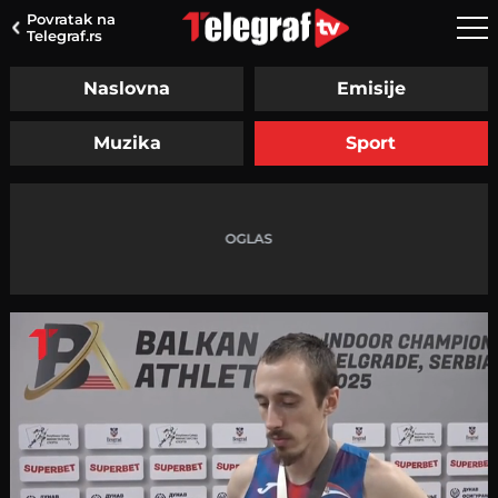
Povratak na
Telegraf.rs
Naslovna
Emisije
Muzika
Sport