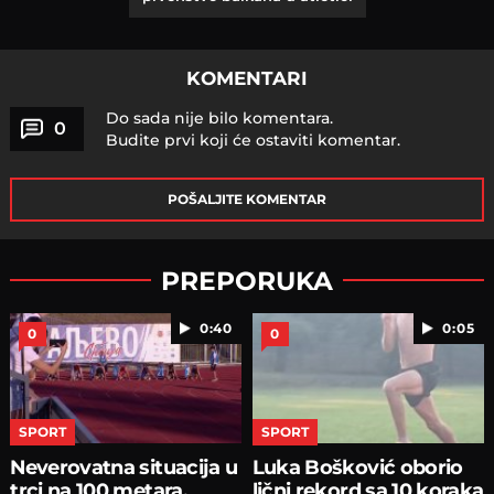
KOMENTARI
Do sada nije bilo komentara.
0
Budite prvi koji će ostaviti komentar.
POŠALJITE KOMENTAR
PREPORUKA
0:40
0:05
0
0
SPORT
SPORT
Neverovatna situacija u
Luka Bošković oborio
trci na 100 metara,
lični rekord sa 10 koraka