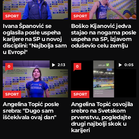
SPORT
SPORT
Ivana Španović se
Boško Kijanović jedva
oglasila posle uspeha
stajao na nogama posle
karijere na SP u novoj
uspeha na SP, izjavom
disciplini: "Najbolja sam
oduševio celu zemlju
u Evropi"
2:13
0:05
0
0
SPORT
SPORT
Angelina Topić posle
Angelina Topić osvojila
srebra: "Dugo sam
srebro na Svetskom
iščekivala ovaj dan"
prvenstvu, pogledajte
drugi najbolji skok u
karijeri