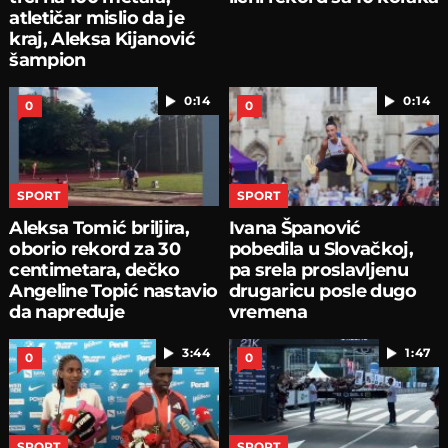
atletičar mislio da je
kraj, Aleksa Kijanović
šampion
0:14
0:14
0
0
SPORT
SPORT
Aleksa Tomić briljira,
Ivana Španović
oborio rekord za 30
pobedila u Slovačkoj,
centimetara, dečko
pa srela proslavljenu
Angeline Topić nastavio
drugaricu posle dugo
da napreduje
vremena
3:44
1:47
0
0
SPORT
SPORT