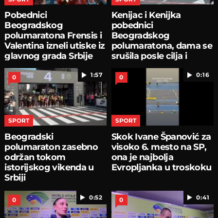
Pobednici
Kenijac i Kenijka
Beogradskog
pobednici
polumaratona Frensis i
Beogradskog
Valentina izneli utiske iz
polumaratona, dama se
glavnog grada Srbije
srušila posle cilja i
ispovraćala
1:57
0:16
0
0
SPORT
SPORT
Beogradski
Skok Ivane Španović za
polumaraton zasebno
visoko 6. mesto na SP,
održan tokom
ona je najbolja
istorijskog vikenda u
Evropljanka u troskoku
Srbiji
0:52
0:41
0
0