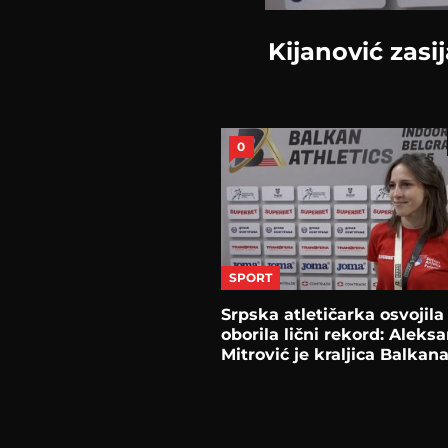
Kijanović zasi
0
SPORT
Srpska atletičarka osvojila 
oborila lični rekord: Aleksa
Mitrović je kraljica Balkan