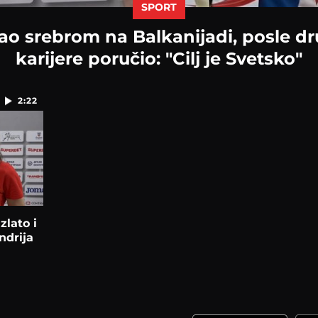
SPORT
jao srebrom na Balkanijadi, posle d
karijere poručio: "Cilj je Svetsko"
2:22
zlato i
ndrija
a