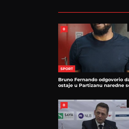
0
SPORT
Bruno Fernando odgovorio da
ostaje u Partizanu naredne 
0