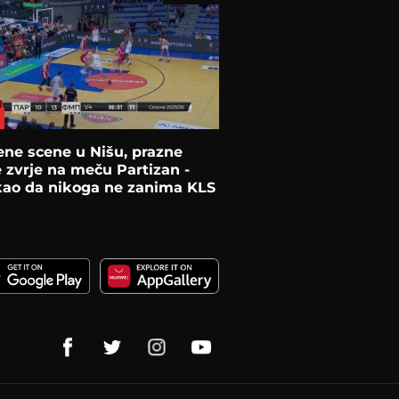
ne scene u Nišu, prazne
e zvrje na meču Partizan -
kao da nikoga ne zanima KLS