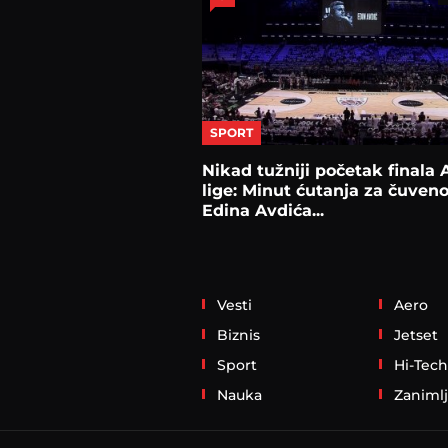
SPORT
Nikad tužniji početak finala
lige: Minut ćutanja za čuven
Edina Avdića...
Vesti
Aero
Biznis
Jetset
Sport
Hi-Tech
Nauka
Zanimlj