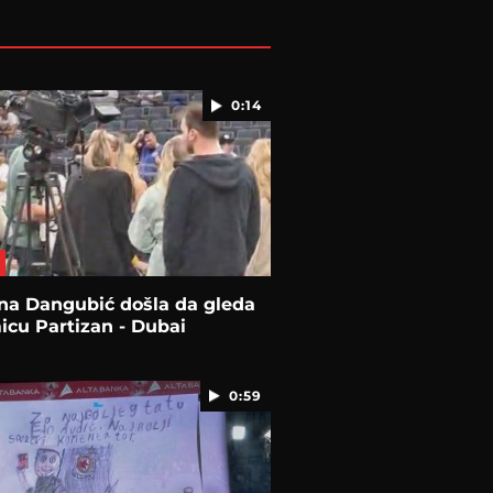
0:14
na Dangubić došla da gleda
cu Partizan - Dubai
0:59