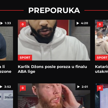
PREPORUKA
1:33
4:20
0
0
SPORT
SPORT
 li
Karlik Džons posle poraza u finalu
Katari
sezone
ABA lige
utakmi
3:52
2:01
0
0