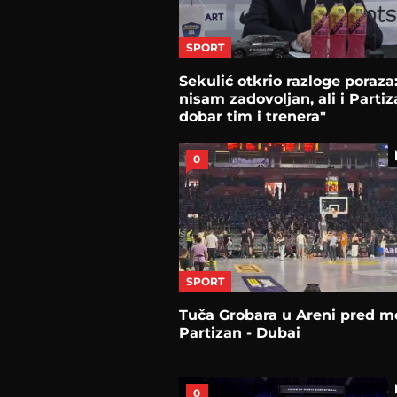
SPORT
Sekulić otkrio razloge poraza:
nisam zadovoljan, ali i Parti
dobar tim i trenera"
0
SPORT
Tuča Grobara u Areni pred m
Partizan - Dubai
0