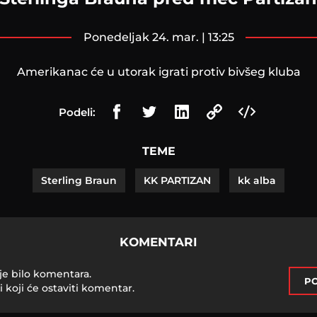
ponedeljak 24. mar. | 13:25
Amerikanac će u utorak igrati protiv bivšeg kluba
Podeli:
TEME
Sterling Braun
KK PARTIZAN
kk alba
KOMENTARI
je bilo komentara.
PO
i koji će ostaviti komentar.