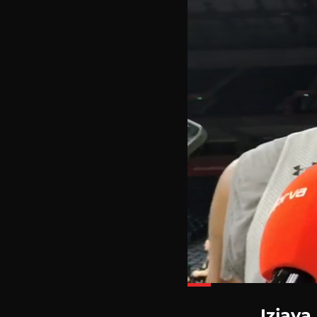
Loade
36.28
Izjava