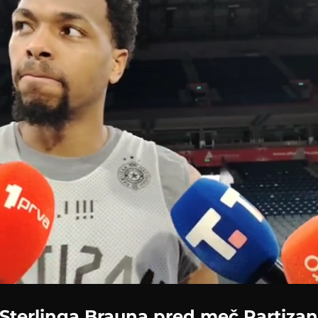
d
:
%
 Sterlinga Brauna pred meč Partizan