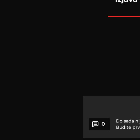
Do sada ni
0
Budite prv