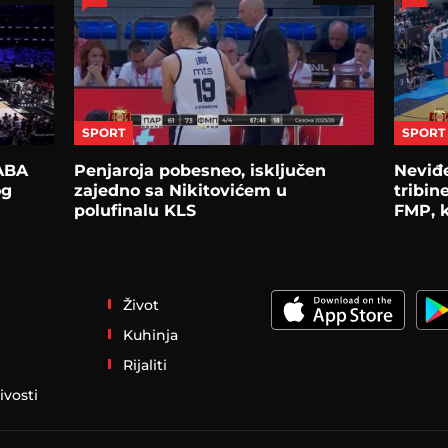
SPORT
SPORT
 ABA
Penjaroja pobesneo, isključen
Neviđe
og
zajedno sa Nikitovićem u
tribin
polufinalu KLS
FMP, 
Život
Kuhinja
Rijaliti
ivosti