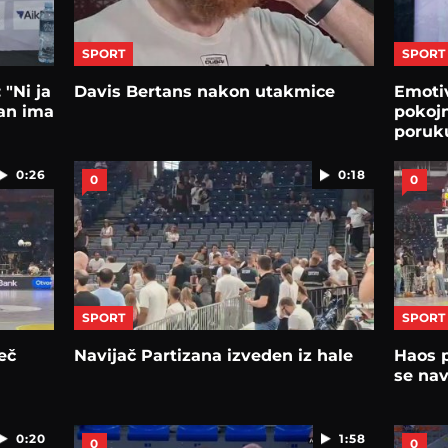
SPORT
SPORT
 "Ni ja
Davis Bertans nakon utakmice
Emotiv
zan ima
pokojn
poruku
0:26
0:18
0
0
SPORT
SPORT
eč
Navijač Partizana izveden iz hale
Haos p
se nav
0:20
1:58
0
0