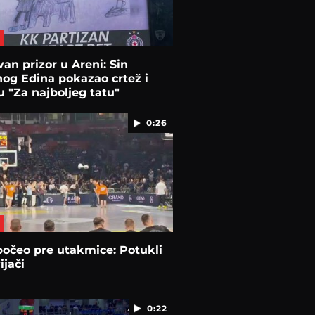
an prizor u Areni: Sin
og Edina pokazao crtež i
 "Za najboljeg tatu"
0:26
očeo pre utakmice: Potukli
ijači
0:22