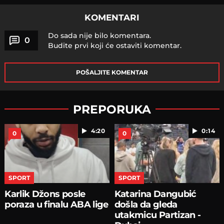
KOMENTARI
Do sada nije bilo komentara.
0
Budite prvi koji će ostaviti komentar.
POŠALJITE KOMENTAR
PREPORUKA
4:20
0:14
0
0
SPORT
SPORT
Karlik Džons posle
Katarina Dangubić
poraza u finalu ABA lige
došla da gleda
utakmicu Partizan -