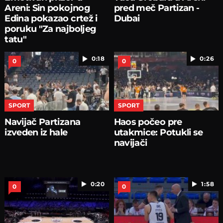
Areni: Sin pokojnog
pred meč Partizan -
Edina pokazao crtež i
Dubai
poruku "Za najboljeg
tatu"
0:18
0:26
0
0
SPORT
SPORT
Navijač Partizana
Haos počeo pre
izveden iz hale
utakmice: Potukli se
navijači
0:20
1:58
0
0