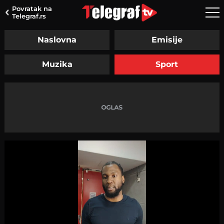
Povratak na
Telegraf.rs
Naslovna
Emisije
Muzika
Sport