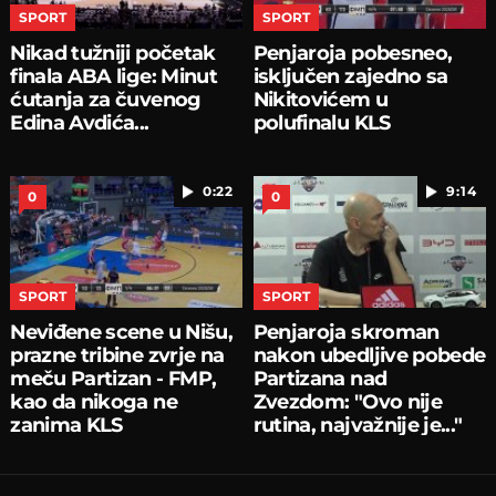
SPORT
SPORT
Nikad tužniji početak
Penjaroja pobesneo,
finala ABA lige: Minut
isključen zajedno sa
ćutanja za čuvenog
Nikitovićem u
Edina Avdića...
polufinalu KLS
0:22
9:14
0
0
SPORT
SPORT
Neviđene scene u Nišu,
Penjaroja skroman
prazne tribine zvrje na
nakon ubedljive pobede
meču Partizan - FMP,
Partizana nad
kao da nikoga ne
Zvezdom: "Ovo nije
zanima KLS
rutina, najvažnije je..."