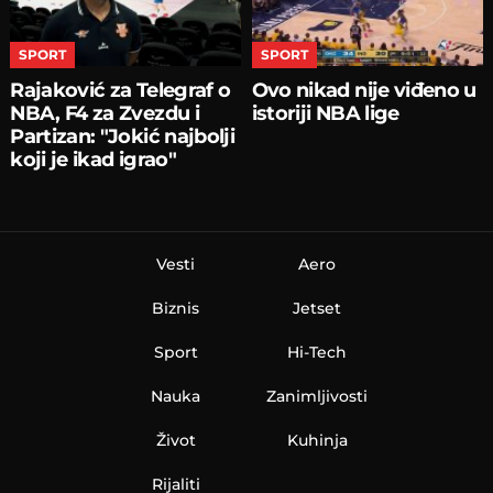
SPORT
SPORT
Rajaković za Telegraf o
Ovo nikad nije viđeno u
NBA, F4 za Zvezdu i
istoriji NBA lige
Partizan: "Jokić najbolji
koji je ikad igrao"
Vesti
Aero
Biznis
Jetset
Sport
Hi-Tech
Nauka
Zanimljivosti
Život
Kuhinja
Rijaliti