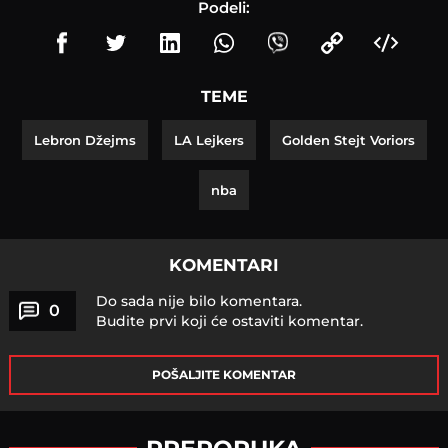
Podeli:
TEME
Lebron Džejms
LA Lejkers
Golden Stejt Voriors
nba
KOMENTARI
Do sada nije bilo komentara.
0
Budite prvi koji će ostaviti komentar.
POŠALJITE KOMENTAR