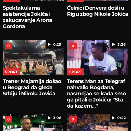
Spektakularna
Čelnici Denvera došli u
asistencija Jokića i
Rigu zbog Nikole Jokića
zakucavanje Arona
Gordona
0:29
3:26
0
0
SPORT
SPORT
Trener Majamija došao
Terens Man za Telegraf
u Beograd da gleda
nahvalio Bogdana,
Srbiju i Nikolu Jovića
nasmejao se kada smo
ga pitali o Jokiću: "Šta
da kažem..."
3:08
0:42
0
0