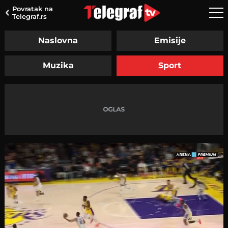
Povratak na
Telegraf.rs
Naslovna
Emisije
Muzika
Sport