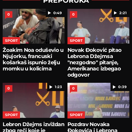
PREPORUKA
0:49
2:21
0
0
SPORT
SPORT
Žoakim Noa oduševio u
Novak Đoković pitao
Njujorku, francuski
Lebrona Džejmsa
košarkaš ispunio želju
"nezgodno" pitanje,
momku u kolicima
Amerikanac izbegao
odgovor
1:23
0:39
0
0
SPORT
SPORT
Lebron Džejms izviždan
Pozdrav Novaka
zbog reči koje je
Đokovića i Lebrona