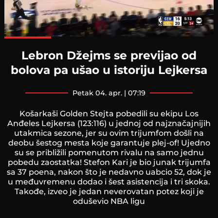
Loaded
:
77.88%
Lebron Džejms se previjao od
bolova pa ušao u istoriju Lejkersa
petak 04. apr. | 07:19
Košarkaši Golden Stejta pobedili su ekipu Los
Anđeles Lejkersa (123:116) u jednoj od najznačajnijih
utakmica sezone, jer su ovim trijumfom došli na
deobu šestog mesta koje garantuje plej-of! Ujedno
su se približili pomenutom rivalu na samo jednu
pobedu zaostatka! Stefon Kari je bio junak trijumfa
sa 37 poena, nakon što je nedavno uabcio 52, dok je
u međuvremenu dodao i šest asistencija i tri skoka.
Takođe, izveo je jedan neverovatan potez koji je
oduševio NBA ligu