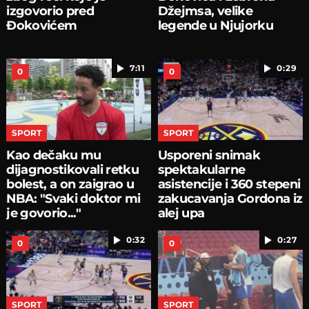
izgovorio pred
Džejmsa, velike
Đokovićem
legende u Njujorku
7:11
0:29
0
0
SPORT
SPORT
Kao dečaku mu
Usporeni snimak
dijagnostikovali retku
spektakularne
bolest, a on zaigrao u
asistencije i 360 stepeni
NBA: "Svaki doktor mi
zakucavanja Gordona iz
je govorio..."
alej upa
0:32
0:27
0
0
SPORT
SPORT