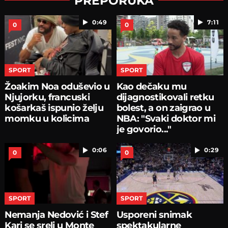
PREPORUKA
0:49
7:11
0
0
SPORT
SPORT
Žoakim Noa oduševio u
Kao dečaku mu
Njujorku, francuski
dijagnostikovali retku
košarkaš ispunio želju
bolest, a on zaigrao u
momku u kolicima
NBA: "Svaki doktor mi
je govorio..."
0:06
0:29
0
0
SPORT
SPORT
Nemanja Nedović i Stef
Usporeni snimak
Kari se sreli u Monte
spektakularne