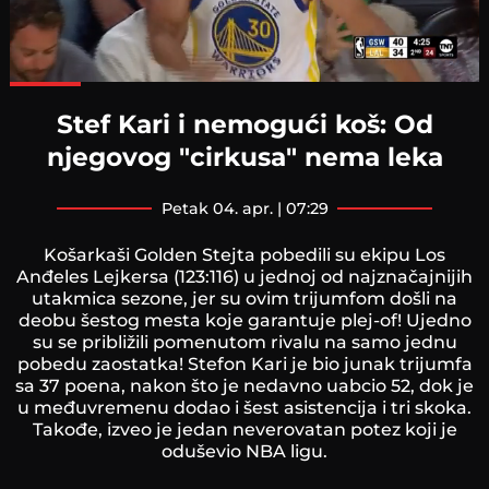
Loaded
:
100.00%
Stef Kari i nemogući koš: Od
njegovog "cirkusa" nema leka
petak 04. apr. | 07:29
Košarkaši Golden Stejta pobedili su ekipu Los
Anđeles Lejkersa (123:116) u jednoj od najznačajnijih
utakmica sezone, jer su ovim trijumfom došli na
deobu šestog mesta koje garantuje plej-of! Ujedno
su se približili pomenutom rivalu na samo jednu
pobedu zaostatka! Stefon Kari je bio junak trijumfa
sa 37 poena, nakon što je nedavno uabcio 52, dok je
u međuvremenu dodao i šest asistencija i tri skoka.
Takođe, izveo je jedan neverovatan potez koji je
oduševio NBA ligu.