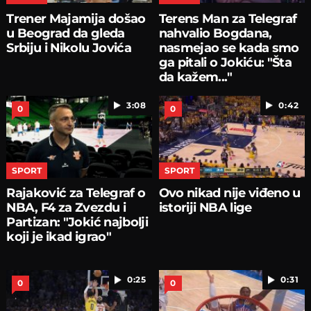
Trener Majamija došao
Terens Man za Telegraf
u Beograd da gleda
nahvalio Bogdana,
Srbiju i Nikolu Jovića
nasmejao se kada smo
ga pitali o Jokiću: "Šta
da kažem..."
3:08
0:42
0
0
SPORT
SPORT
Rajaković za Telegraf o
Ovo nikad nije viđeno u
NBA, F4 za Zvezdu i
istoriji NBA lige
Partizan: "Jokić najbolji
koji je ikad igrao"
0:25
0:31
0
0