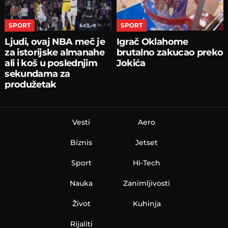
SPORT
SPORT
Ljudi, ovaj NBA meč je
Igrač Oklahome
za istorijske almanahe
brutalno zakucao preko
ali i koš u poslednjim
Jokića
sekundama za
produžetak
Vesti
Aero
Biznis
Jetset
Sport
Hi-Tech
Nauka
Zanimljivosti
Život
Kuhinja
Rijaliti