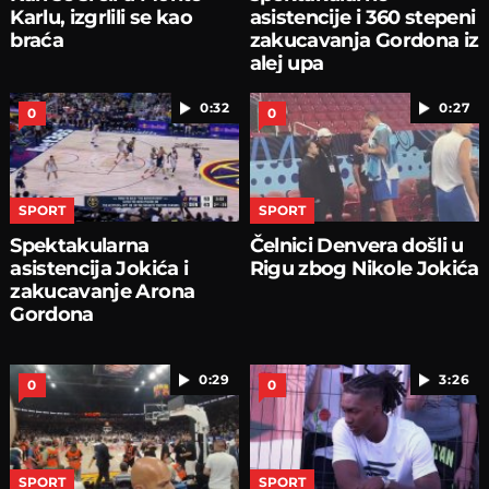
Karlu, izgrlili se kao
asistencije i 360 stepeni
braća
zakucavanja Gordona iz
alej upa
0:32
0:27
0
0
SPORT
SPORT
Spektakularna
Čelnici Denvera došli u
asistencija Jokića i
Rigu zbog Nikole Jokića
zakucavanje Arona
Gordona
0:29
3:26
0
0
SPORT
SPORT