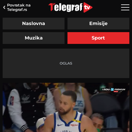
Povratak na
Telegraf.rs
Naslovna
Emisije
Muzika
Sport