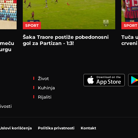
SPORT
SPORT
Šaka Traore postiže pobedonosni
Tuča 
a meču
gol za Partizan - 1:3!
crveni
urgu
Život
Kuhinja
Rijaliti
ivosti
Uslovi korišćenja
Politika privatnosti
Kontakt