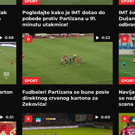
SPORT
SPORT
dak
Pogledajte kako je IMT došao do
IMT šo
a
pobede protiv Partizana u 91.
Dušan
minutu utakmice!
odbran
0:58
0:22
0
0
SPORT
SPORT
arton
Fudbaleri Partizana se bune posle
Navij
direktnog crvenog kartona za
se nad
Zekovića!
scena
0:31
0:00
0
0