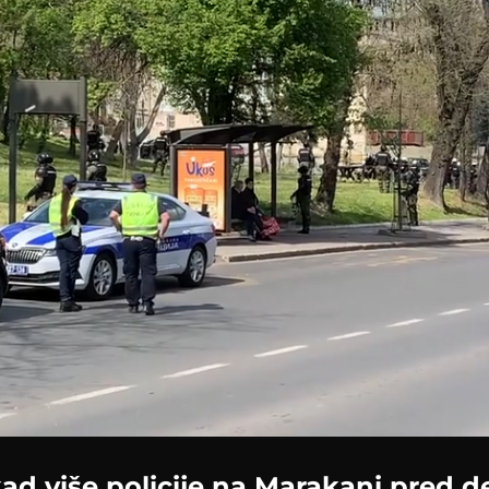
Loaded
:
100.00%
ad više policije na Marakani pred d