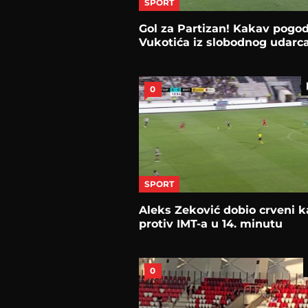
SPORT
Gol za Partizan! Kakav pogo
Vukotića iz slobodnog udarc
0
SPORT
Aleks Zeković dobio crveni k
protiv IMT-a u 14. minutu
0