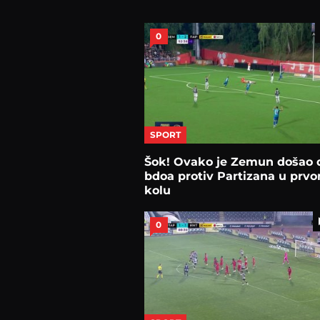
0
SPORT
Šok! Ovako je Zemun došao 
bdoa protiv Partizana u prv
kolu
0