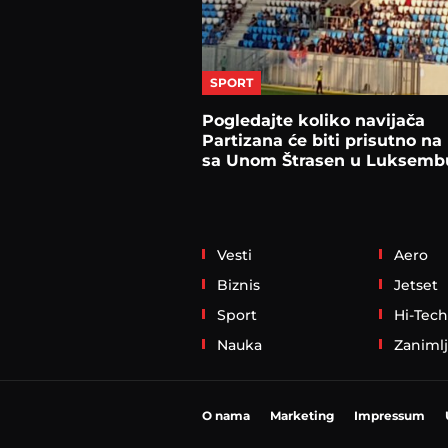
SPORT
Pogledajte koliko navijača
Partizana će biti prisutno n
sa Unom Štrasen u Luksemb
Vesti
Aero
Biznis
Jetset
Sport
Hi-Tech
Nauka
Zanimlj
O nama
Marketing
Impressum