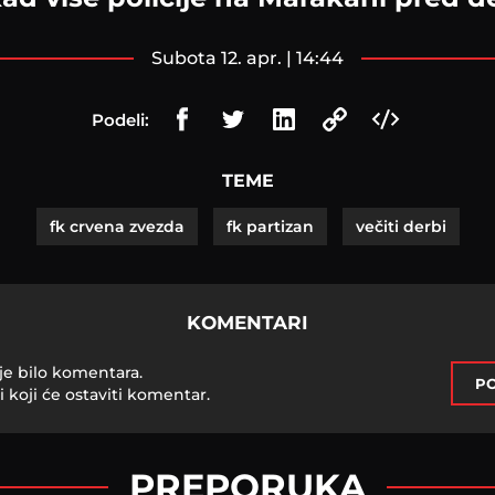
subota 12. apr. | 14:44
Podeli:
TEME
fk crvena zvezda
fk partizan
večiti derbi
KOMENTARI
je bilo komentara.
PO
i koji će ostaviti komentar.
PREPORUKA