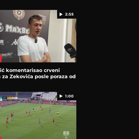
2:55
lić komentarisao crveni
 za Zekovića posle poraza od
1:00