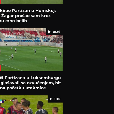
kirao Partizan u Humskoj:
 Žagar prošao sam kroz
u crno-belih
0:26
ači Partizana u Luksemburgu
glašavali sa ozvučenjem, hit
 na početku utakmice
1:10