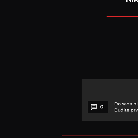
Do sada ni
0
Budite prv