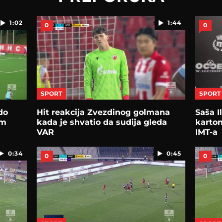
1:02
1:44
0
0
SPORT
SPORT
do
Hit reakcija Zvezdinog golmana
Saša I
om
kada je shvatio da sudija gleda
karton
VAR
IMT-a
0:34
0:45
0
0