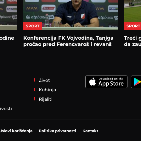
SPORT
SPORT
odine
Konferencija FK Vojvodina, Tanjga
Treći 
pročao pred Ferencvaroš i revanš
da zau
Život
Kuhinja
Rijaliti
ivosti
Uslovi korišćenja
Politika privatnosti
Kontakt