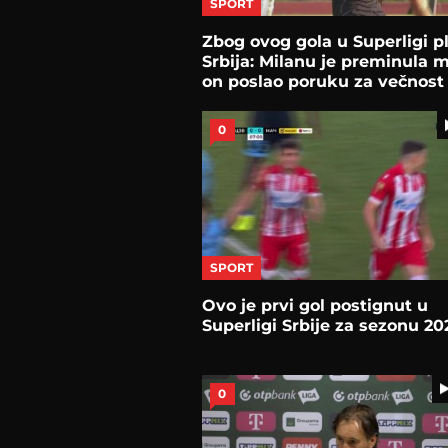
SPORT
Zbog ovog gola u Superligi p
Srbija: Milanu je preminula m
on poslao poruku za večnost
0
SPORT
Ovo je prvi gol postignut u
Superligi Srbije za sezonu 20
0