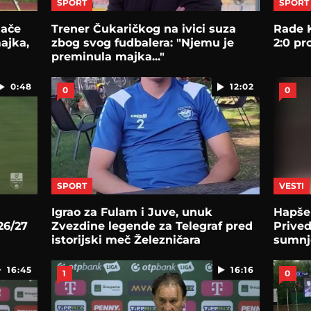
SPORT
SPORT
lače
Trener Čukaričkog na ivici suza
Rade K
ajka,
zbog svog fudbalera: "Njemu je
2:0 pr
preminula majka..."
0:48
12:02
0
0
SPORT
VESTI
Igrao za Fulam i Juve, unuk
Hapšen
26/27
Zvezdine legende za Telegraf pred
Prive
istorijski meč Železničara
sumnje
klub i
16:45
16:16
1
0