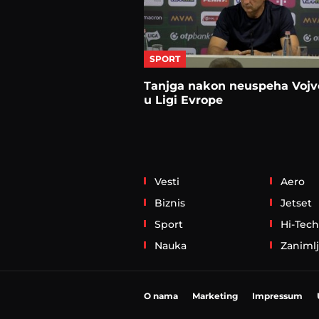
SPORT
Tanjga nakon neuspeha Vojv
u Ligi Evrope
Vesti
Aero
Biznis
Jetset
Sport
Hi-Tech
Nauka
Zanimlj
O nama
Marketing
Impressum