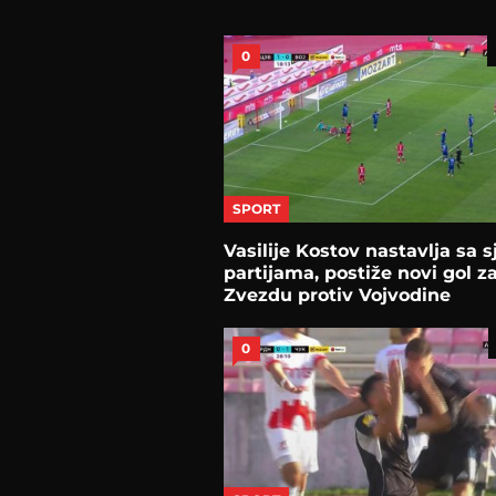
0
SPORT
Vasilije Kostov nastavlja sa 
partijama, postiže novi gol z
Zvezdu protiv Vojvodine
0