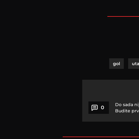
gol
ut
Do sada ni
0
Budite prv