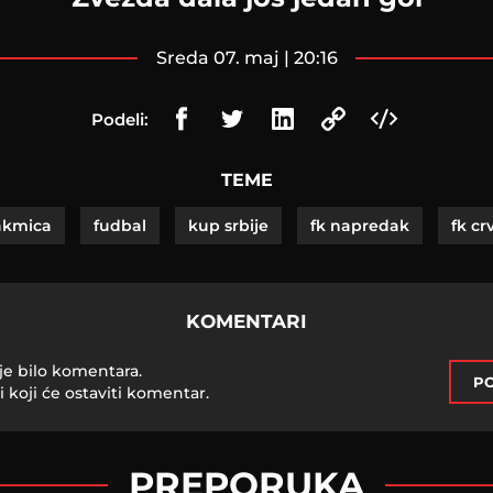
sreda 07. maj | 20:16
Podeli:
TEME
akmica
fudbal
kup srbije
fk napredak
fk c
KOMENTARI
je bilo komentara.
PO
i koji će ostaviti komentar.
PREPORUKA