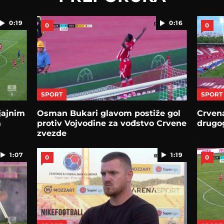
0:19
0:16
0
0
SPORT
SPORT
sjajnim
Osman Bukari glavom postiže gol
Crvena
a
protiv Vojvodine za vođstvo Crvene
drugog
zvezde
1:07
1:19
0
0