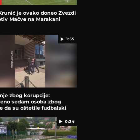
runić je ovako doneo Zvezdi
otiv Mačve na Marakani
1:55
je zbog korupcije:
deno sedam osoba zbog
 da su oštetile fudbalski
z Bora
0:24