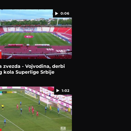
0:06
 zvezda - Vojvodina, derbi
 kola Superlige Srbije
1:02