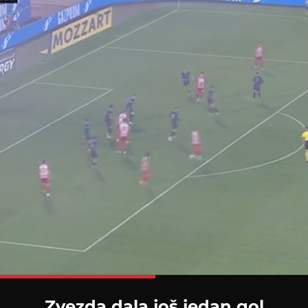
Loaded
:
100.00%
Zvezda dala još jedan gol