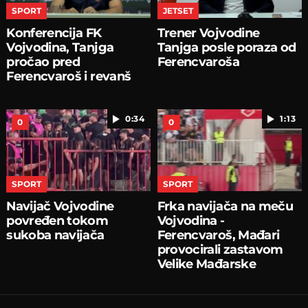
SPORT
JETSET
Konferencija FK
Trener Vojvodine
Vojvodina, Tanjga
Tanjga posle poraza od
pročao pred
Ferencvaroša
Ferencvaroš i revanš
0:34
1:13
0
0
SPORT
SPORT
Navijač Vojvodine
Frka navijača na meču
povređen tokom
Vojvodina -
sukoba navijača
Ferencvaroš, Mađari
provocirali zastavom
Velike Mađarske