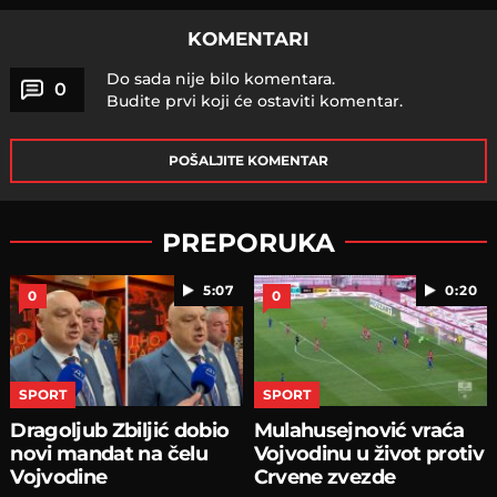
KOMENTARI
Do sada nije bilo komentara.
0
Budite prvi koji će ostaviti komentar.
POŠALJITE KOMENTAR
PREPORUKA
5:07
0:20
0
0
SPORT
SPORT
Dragoljub Zbiljić dobio
Mulahusejnović vraća
novi mandat na čelu
Vojvodinu u život protiv
Vojvodine
Crvene zvezde