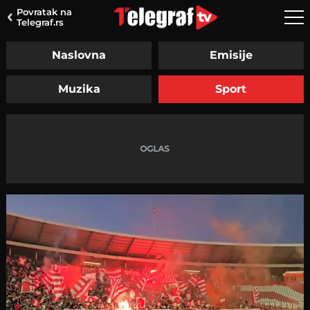
Povratak na
Telegraf.rs
Naslovna
Emisije
Muzika
Sport