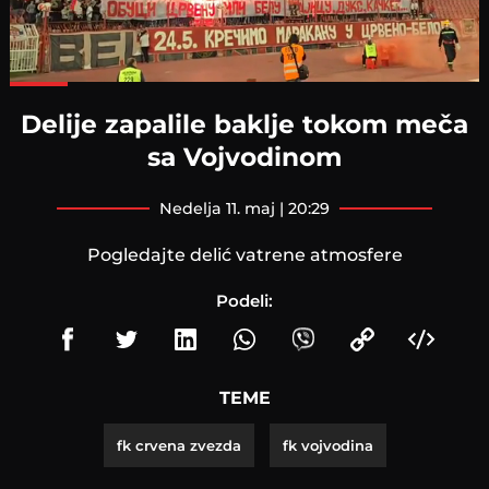
Loaded
:
100.00%
Delije zapalile baklje tokom meča
sa Vojvodinom
nedelja 11. maj | 20:29
Pogledajte delić vatrene atmosfere
Podeli:
TEME
fk crvena zvezda
fk vojvodina