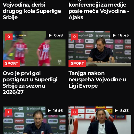
Vojvodina, derbi
konferenciji za medije
drugog kola Superlige
posle meča Vojvodina -
Srbije
Ajaks
0:48
16:45
0
0
SPORT
SPORT
Ovo je prvi gol
Tanjga nakon
postignut u Superligi
neuspeha Vojvodine u
Srbije za sezonu
Ligi Evrope
2026/27
16:16
8:23
1
0