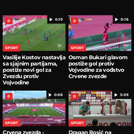
0:19
0:16
0
0
SPORT
SPORT
Vasilije Kostov nastavlja
Osman Bukari glavom
sa sjajnim partijama,
postiže gol protiv
postiže novi gol za
Vojvodine za vođstvo
Zvezdu protiv
Crvene zvezde
Vojvodine
0:06
3:09
0
0
SPORT
SPORT
Crvena zvezda -
Dragan Rosić na