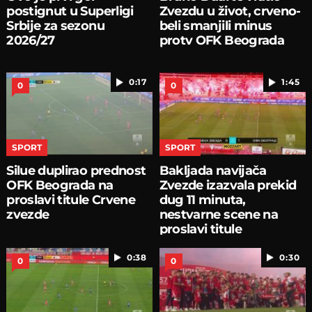
postignut u Superligi
Zvezdu u život, crveno-
Srbije za sezonu
beli smanjili minus
2026/27
protv OFK Beograda
0:17
1:45
0
0
SPORT
SPORT
Silue duplirao prednost
Bakljada navijača
OFK Beograda na
Zvezde izazvala prekid
proslavi titule Crvene
dug 11 minuta,
zvezde
nestvarne scene na
proslavi titule
0:38
0:30
0
0