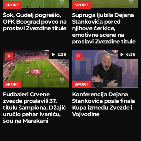
SPORT
SPORT
Šok, Gudelj pogrešio,
Supruga ljubila Dejana
OFK Beograd poveo na
Stankovića pored
proslavi Zvezdine titule
njihove ćerkice,
emotivne scene na
proslavi Zvezdine titule
2:28
6:36
0
0
SPORT
SPORT
Fudbaleri Crvene
Konferencija Dejana
zvezde proslavili 37.
Stankovića posle finala
titulu šampiona, Džajić
Kupa između Zvezde i
uručio pehar Ivaniću,
Vojvodine
šou na Marakani