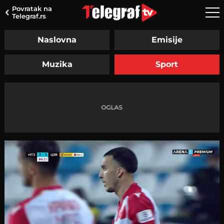
Povratak na
Telegraf.rs
Naslovna
Emisije
Muzika
Sport