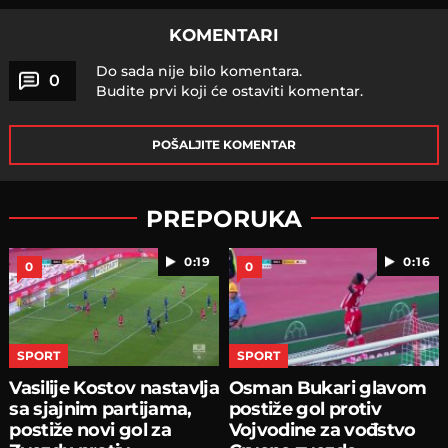
KOMENTARI
Do sada nije bilo komentara.
0
Budite prvi koji će ostaviti komentar.
POŠALJITE KOMENTAR
PREPORUKA
0:19
0:16
0
0
SPORT
SPORT
Vasilije Kostov nastavlja
Osman Bukari glavom
sa sjajnim partijama,
postiže gol protiv
postiže novi gol za
Vojvodine za vođstvo