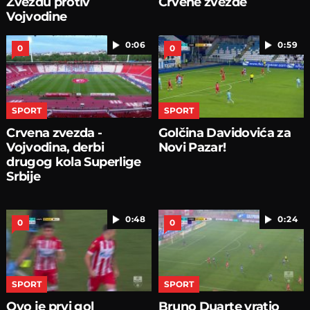
Zvezdu protiv
Crvene zvezde
Vojvodine
0:06
0:59
0
0
SPORT
SPORT
Crvena zvezda -
Golčina Davidovića za
Vojvodina, derbi
Novi Pazar!
drugog kola Superlige
Srbije
0:48
0:24
0
0
SPORT
SPORT
Ovo je prvi gol
Bruno Duarte vratio