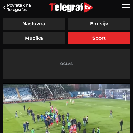
Povratak na
Telegraf.rs
Naslovna
Emisije
Muzika
Sport