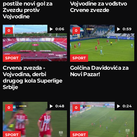
postiže novi gol za
Vojvodine za vođstvo
Zvezdu protiv
Crvene zvezde
Vojvodine
0:06
0:59
0
0
SPORT
SPORT
Crvena zvezda -
Golčina Davidovića za
Vojvodina, derbi
Novi Pazar!
drugog kola Superlige
Srbije
0:48
0:24
0
0
SPORT
SPORT