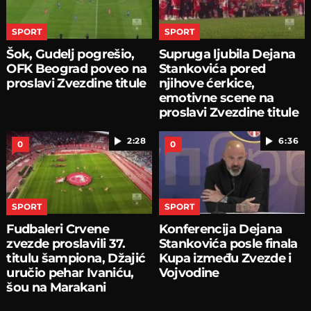
SPORT
SPORT
Šok, Gudelj pogrešio,
Supruga ljubila Dejana
OFK Beograd poveo na
Stankovića pored
proslavi Zvezdine titule
njihove ćerkice,
emotivne scene na
proslavi Zvezdine titule
2:28
6:36
0
0
SPORT
SPORT
Fudbaleri Crvene
Konferencija Dejana
zvezde proslavili 37.
Stankovića posle finala
titulu šampiona, Džajić
Kupa između Zvezde i
uručio pehar Ivaniću,
Vojvodine
šou na Marakani