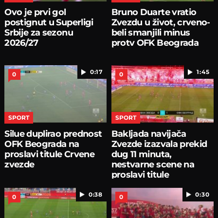
Ovo je prvi gol
Bruno Duarte vratio
postignut u Superligi
Zvezdu u život, crveno-
Srbije za sezonu
beli smanjili minus
2026/27
protv OFK Beograda
0:17
1:45
0
0
SPORT
SPORT
Silue duplirao prednost
Bakljada navijača
OFK Beograda na
Zvezde izazvala prekid
proslavi titule Crvene
dug 11 minuta,
zvezde
nestvarne scene na
proslavi titule
0:38
0:30
0
0