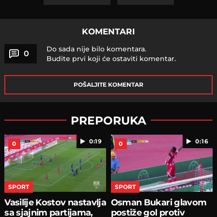
KOMENTARI
Do sada nije bilo komentara.
0
Budite prvi koji će ostaviti komentar.
POŠALJITE KOMENTAR
PREPORUKA
0:19
0:16
0
0
SPORT
SPORT
Vasilije Kostov nastavlja
Osman Bukari glavom
sa sjajnim partijama,
postiže gol protiv