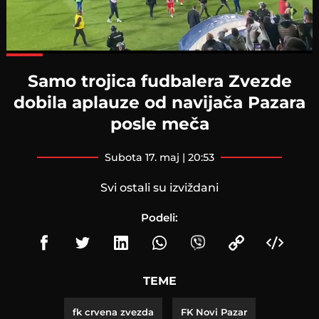
Loaded
:
100.00%
Samo trojica fudbalera Zvezde
dobila aplauze od navijača Pazara
posle meča
subota 17. maj | 20:53
Svi ostali su izviždani
Podeli:
TEME
fk crvena zvezda
FK Novi Pazar