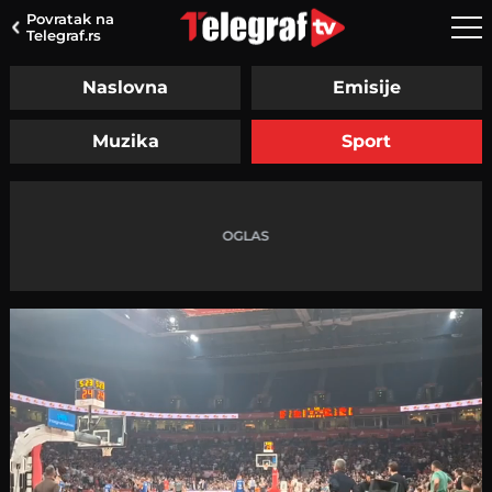
Povratak na
Telegraf.rs
Naslovna
Emisije
Muzika
Sport