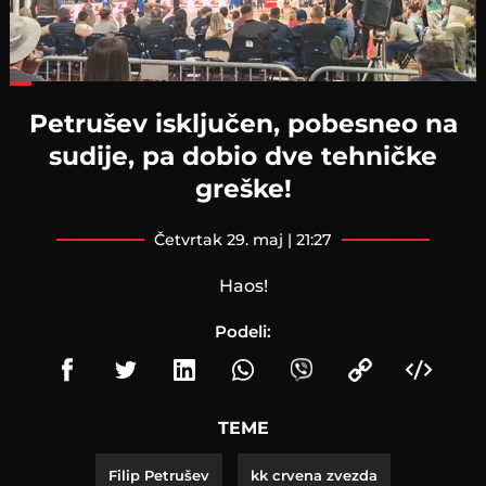
Loaded
:
44.47%
Petrušev isključen, pobesneo na
sudije, pa dobio dve tehničke
greške!
četvrtak 29. maj | 21:27
Haos!
Podeli:
TEME
Filip Petrušev
kk crvena zvezda