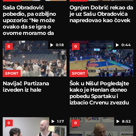
Saša Obradović
Ognjen Dobrić rekao da
pobedio, pa ozbiljno
je uz Sašu Obradovića
upozorio: "Ne može
napredovao kao čovek
ovako da se igra o
ovome moramo da
pričamo...
0:18
0:44
0
0
SPORT
SPORT
Navijač Partizana
Šok u Nišu! Pogledajte
izveden iz hale
kako je Henlan doneo
pobedu Spartaku i
izbacio Crvenu zvezdu
1:17
8:52
0
0