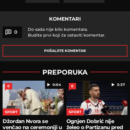
KOMENTARI
Do sada nije bilo komentara.
0
Budite prvi koji će ostaviti komentar.
POŠALJITE KOMENTAR
PREPORUKA
0:04
3:37
0
0
SPORT
SPORT
Džordan Nvora se
Ognjen Dobrić nije
venčao na ceremoniji u
želeo o Partizanu pred