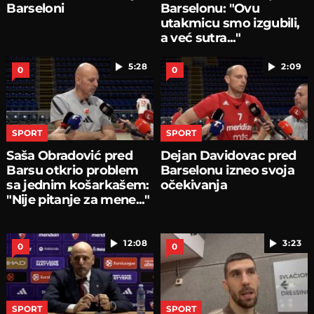
Barseloni
Barselonu: "Ovu
utakmicu smo izgubili,
a već sutra..."
5:28
2:09
0
0
SPORT
SPORT
Saša Obradović pred
Dejan Davidovac pred
Barsu otkrio problem
Barselonu izneo svoja
sa jednim košarkašem:
očekivanja
"Nije pitanje za mene..."
12:08
3:23
0
0
SPORT
SPORT