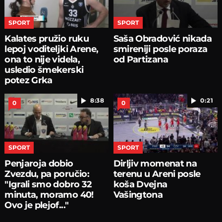
SPORT
SPORT
Kalates pružio ruku
Saša Obradović nikada
lepoj voditeljki Arene,
smireniji posle poraza
ona to nije videla,
od Partizana
usledio šmekerski
potez Grka
8:38
0:21
0
0
SPORT
SPORT
Penjaroja dobio
Dirljiv momenat na
Zvezdu, pa poručio:
terenu u Areni posle
"Igrali smo dobro 32
koša Dvejna
minuta, moramo 40!
Vašingtona
Ovo je plejof..."