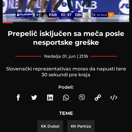
Loaded
:
78.87%
Prepelič isključen sa meča posle
nesportske greške
nedelja 01. jun | 21:16
Slovenački reprezentativac morao da napusti tere
30 sekundi pre kraja
Podeli:
TEME
KK Dubai
KK Partiza