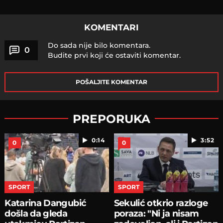
KOMENTARI
Do sada nije bilo komentara.
0
Budite prvi koji će ostaviti komentar.
POŠALJITE KOMENTAR
PREPORUKA
0:14
3:52
0
0
SPORT
SPORT
Katarina Dangubić
Sekulić otkrio razloge
došla da gleda
poraza: "Ni ja nisam