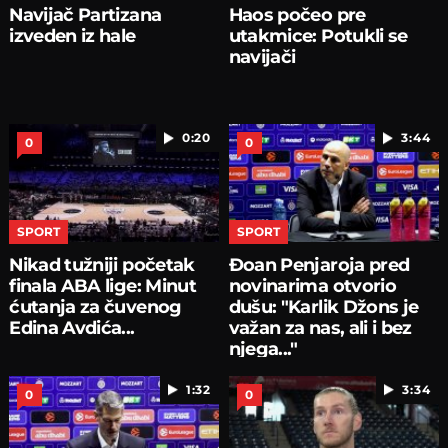
Navijač Partizana
Haos počeo pre
izveden iz hale
utakmice: Potukli se
navijači
0:20
3:44
0
0
SPORT
SPORT
Nikad tužniji početak
Đoan Penjaroja pred
finala ABA lige: Minut
novinarima otvorio
ćutanja za čuvenog
dušu: "Karlik Džons je
Edina Avdića...
važan za nas, ali i bez
njega..."
1:32
3:34
0
0