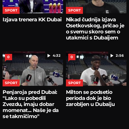
SPORT
SPORT
Izjava trenera KK Dubai
Nikad čudnija izjava
Osetkovskog, pričao je
o svemu skoro sem o
utakmici s Dubaijem
4:32
2:56
0
0
SPORT
SPORT
Penjaroja pred Dubai:
Milton se podsetio
"Lako su pobedili
perioda dok je bio
Zvezdu, imaju dobar
zarobljen u Dubaiju
momenat... Naše je da
se takmičimo"