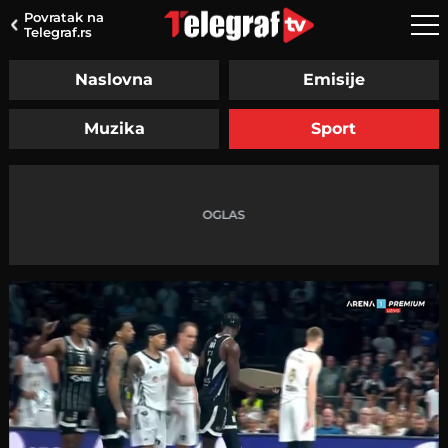
Povratak na
Telegraf.rs
Naslovna
Emisije
Muzika
Sport