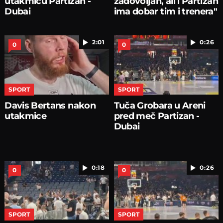
utakmicu Partizan -
zadovoljan, ali i Partizan
Dubai
ima dobar tim i trenera"
2:01
0:26
0
0
SPORT
SPORT
Davis Bertans nakon
Tuča Grobara u Areni
utakmice
pred meč Partizan -
Dubai
0:18
0:26
0
0
SPORT
SPORT