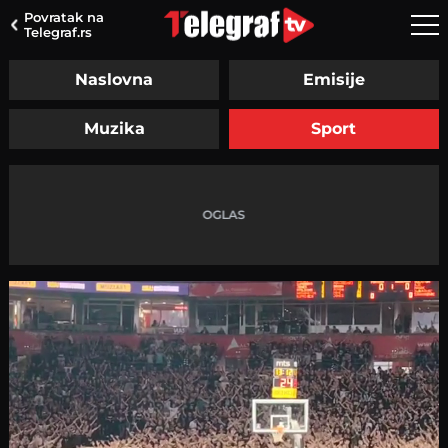
Povratak na
Telegraf.rs
Naslovna
Emisije
Muzika
Sport