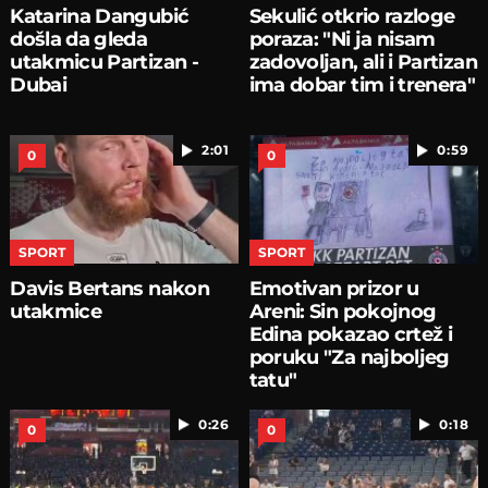
Katarina Dangubić
Sekulić otkrio razloge
došla da gleda
poraza: "Ni ja nisam
utakmicu Partizan -
zadovoljan, ali i Partizan
Dubai
ima dobar tim i trenera"
2:01
0:59
0
0
SPORT
SPORT
Davis Bertans nakon
Emotivan prizor u
utakmice
Areni: Sin pokojnog
Edina pokazao crtež i
poruku "Za najboljeg
tatu"
0:26
0:18
0
0