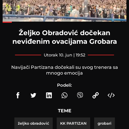
Loaded
:
68.86%
Željko Obradović dočekan
neviđenim ovacijama Grobara
utorak 10. jun | 19:52
Navijači Partizana dočekali su svog trenera sa
mnogo emocija
Podeli:
TEME
željko obradović
KK PARTIZAN
grobari