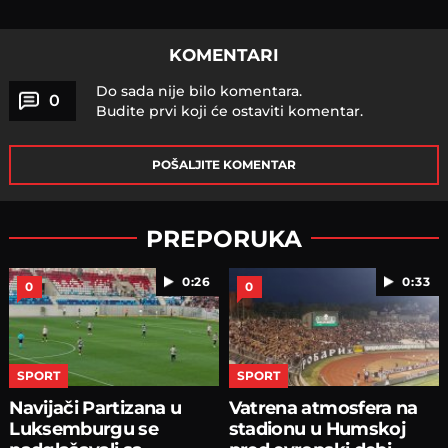
KOMENTARI
Do sada nije bilo komentara.
0
Budite prvi koji će ostaviti komentar.
POŠALJITE KOMENTAR
PREPORUKA
0:26
0:33
0
0
SPORT
SPORT
Navijači Partizana u
Vatrena atmosfera na
Luksemburgu se
stadionu u Humskoj