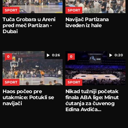
SPORT
SPORT
Tuča Grobara u Areni
Navijač Partizana
pred meč Partizan -
izveden iz hale
Dubai
0:26
0:20
0
0
SPORT
SPORT
Haos počeo pre
Nikad tužniji početak
utakmice: Potukli se
finala ABA lige: Minut
navijači
ćutanja za čuvenog
Edina Avdića...