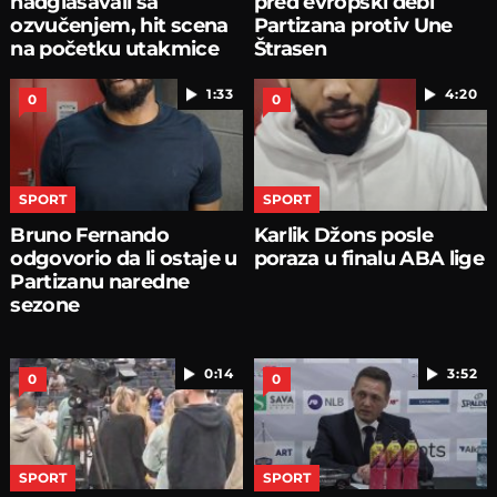
nadglašavali sa
pred evropski debi
ozvučenjem, hit scena
Partizana protiv Une
na početku utakmice
Štrasen
1:33
4:20
0
0
SPORT
SPORT
Bruno Fernando
Karlik Džons posle
odgovorio da li ostaje u
poraza u finalu ABA lige
Partizanu naredne
sezone
0:14
3:52
0
0
SPORT
SPORT