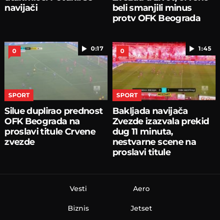
navijači
beli smanjili minus
protv OFK Beograda
0:17
1:45
0
0
SPORT
SPORT
Silue duplirao prednost
Bakljada navijača
OFK Beograda na
Zvezde izazvala prekid
proslavi titule Crvene
dug 11 minuta,
zvezde
nestvarne scene na
proslavi titule
Vesti
Aero
Biznis
Jetset