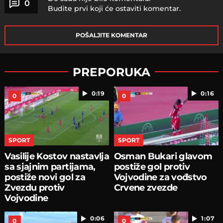
0
Budite prvi koji će ostaviti komentar.
POŠALJITE KOMENTAR
PREPORUKA
0:19
0:16
0
0
SPORT
SPORT
Vasilije Kostov nastavlja
Osman Bukari glavom
sa sjajnim partijama,
postiže gol protiv
postiže novi gol za
Vojvodine za vođstvo
Zvezdu protiv
Crvene zvezde
Vojvodine
0:06
1:07
0
0