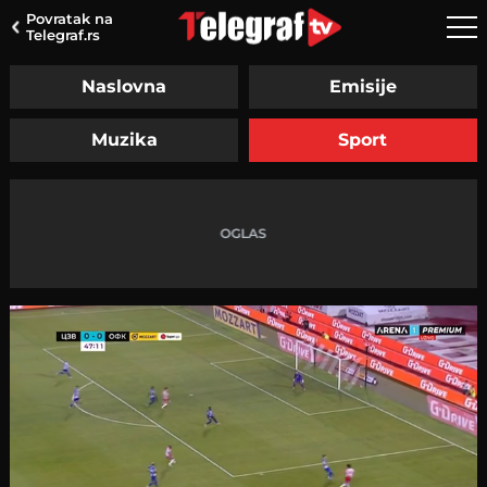
Povratak na
Telegraf.rs
Naslovna
Emisije
Muzika
Sport