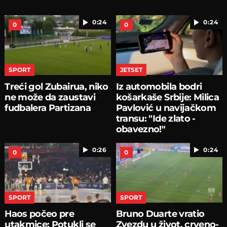
0:24
0:24
0
0
SPORT
JETSET
Treći gol Zubairua, niko
Iz automobila bodri
ne može da zaustavi
košarkaše Srbije: Milica
fudbalera Partizana
Pavlović u navijačkom
transu: "Ide zlato -
obavezno!"
0:26
0:24
0
0
SPORT
SPORT
Haos počeo pre
Bruno Duarte vratio
utakmice: Potukli se
Zvezdu u život, crveno-