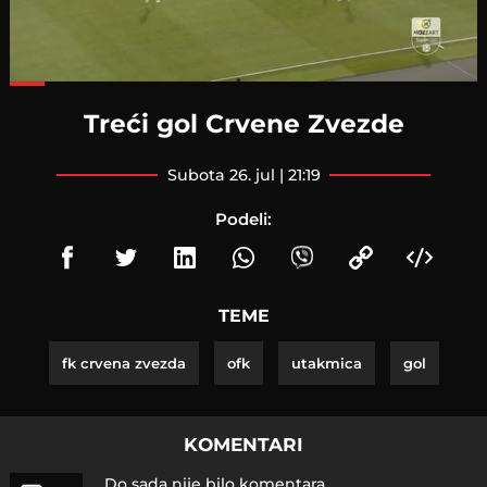
Loaded
:
70.86%
Treći gol Crvene Zvezde
subota 26. jul | 21:19
Podeli:
TEME
fk crvena zvezda
ofk
utakmica
gol
KOMENTARI
Do sada nije bilo komentara.