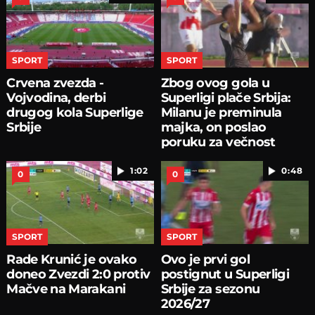
SPORT
SPORT
Crvena zvezda -
Zbog ovog gola u
Vojvodina, derbi
Superligi plače Srbija:
drugog kola Superlige
Milanu je preminula
Srbije
majka, on poslao
poruku za večnost
1:02
0:48
0
0
SPORT
SPORT
Rade Krunić je ovako
Ovo je prvi gol
doneo Zvezdi 2:0 protiv
postignut u Superligi
Mačve na Marakani
Srbije za sezonu
2026/27