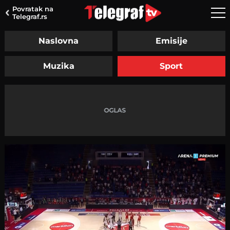
Povratak na
Telegraf.rs
Naslovna
Emisije
Muzika
Sport