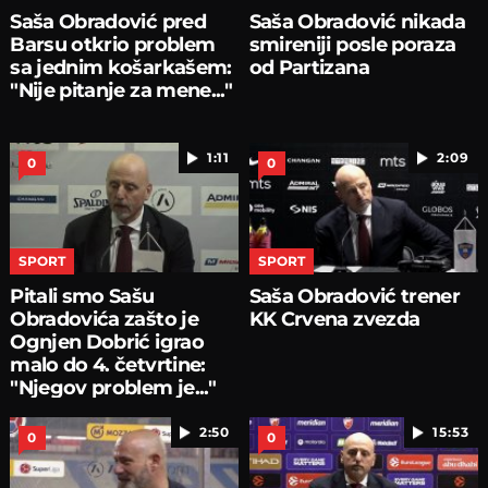
Saša Obradović pred
Saša Obradović nikada
Barsu otkrio problem
smireniji posle poraza
sa jednim košarkašem:
od Partizana
"Nije pitanje za mene..."
1:11
2:09
0
0
SPORT
SPORT
Pitali smo Sašu
Saša Obradović trener
Obradovića zašto je
KK Crvena zvezda
Ognjen Dobrić igrao
malo do 4. četvrtine:
"Njegov problem je..."
2:50
15:53
0
0