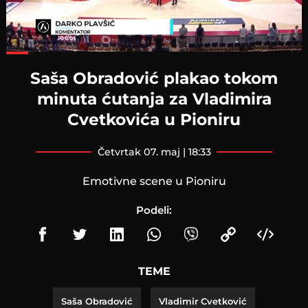
Loaded
:
70.41%
Saša Obradović plakao tokom
minuta ćutanja za Vladimira
Cvetkovića u Pioniru
četvrtak 07. maj | 18:33
Emotivne scene u Pioniru
Podeli:
TEME
Saša Obradović
Vladimir Cvetković