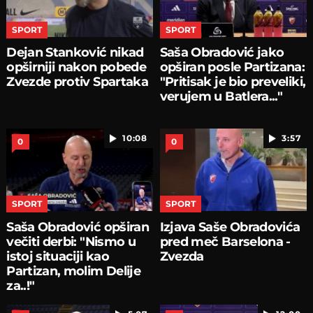
SPORT
SPORT
Dejan Stanković nikad
Saša Obradović jako
opširniji nakon pobede
opširan posle Partizana:
Zvezde protiv Spartaka
"Pritisak je bio preveliki,
verujem u Batlera..."
10:08
3:57
0
0
SPORT
SPORT
Saša Obradović opširan
Izjava Saše Obradovića
večiti derbi: "Nismo u
pred meč Barselona -
istoj situaciji kao
Zvezda
Partizan, molim Delije
za..!"