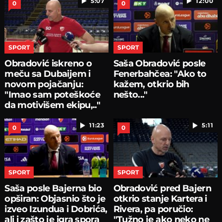
5:07
12:00
0
0
SPORT
SPORT
Obradović iskreno o
Saša Obradović posle
meču sa Dubaijem i
Fenerbahčea: "Ako to
novom pojačanju:
kažem, otkrio bih
"Imao sam poteškoće
nešto..."
da motivišem ekipu,.."
11:23
5:11
0
0
SPORT
SPORT
Saša posle Bajerna bio
Obradović pred Bajern
opširan: Objasnio što je
otkrio stanje Kartera i
izveo Izundua i Dobrića,
Rivera, pa poručio:
ali i zašto je igra spora
"Tužno je ako neko ne