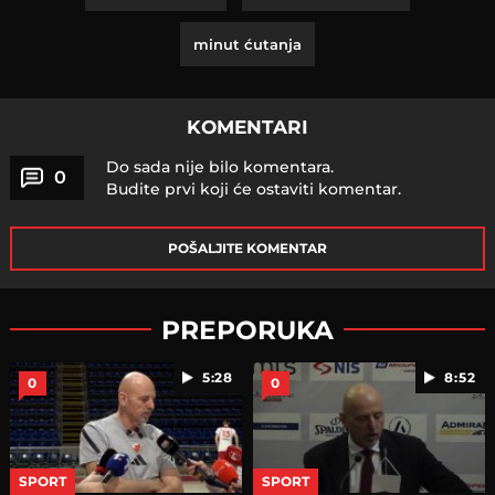
minut ćutanja
KOMENTARI
Do sada nije bilo komentara.
0
Budite prvi koji će ostaviti komentar.
POŠALJITE KOMENTAR
PREPORUKA
5:28
8:52
0
0
SPORT
SPORT