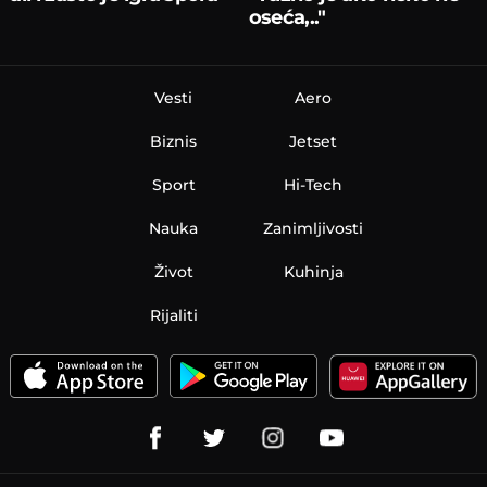
oseća,.."
Vesti
Aero
Biznis
Jetset
Sport
Hi-Tech
Nauka
Zanimljivosti
Život
Kuhinja
Rijaliti