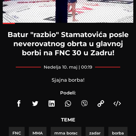
Loaded
:
87.43%
Batur "razbio" Stamatovića posle
neverovatnog obrta u glavnoj
borbi na FNC 30 u Zadru!
nedelja 10. maj | 00:19
Sjajna borba!
Podeli:
TEME
FNC
MMA
mma borac
zadar
borba