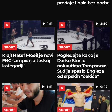
predaje finala bez borbe
1:11
2:50
0
0
SPORT
SPORT
Kraj! Hatef Moeil je novi
Pogledajte kako je
FNC šampion u teškoj
Darko Stošić
kategoriji!
nokautirao Tompsona:
Sudija spasio Engleza
od srpskih "čekića"
6:11
0:42
0
0
SPORT
SPORT