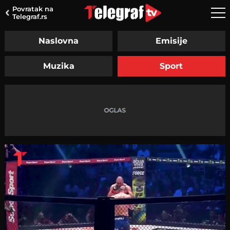
Povratak na
Telegraf.rs
Naslovna
Emisije
Muzika
Sport