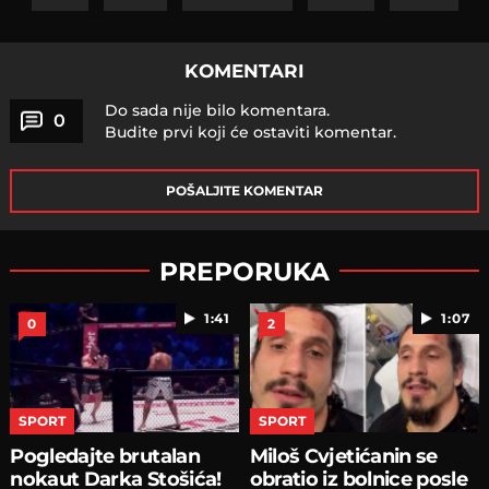
KOMENTARI
Do sada nije bilo komentara.
0
Budite prvi koji će ostaviti komentar.
POŠALJITE KOMENTAR
PREPORUKA
1:41
1:07
0
2
SPORT
SPORT
Pogledajte brutalan
Miloš Cvjetićanin se
nokaut Darka Stošića!
obratio iz bolnice posle