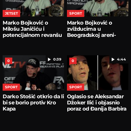
JETSET
SPORT
Marko Bojković o
Marko Bojković o
Milošu Janičiću i
zvižducima u
potencijalnom revanšu
Beogradskoj areni-
0:39
4:44
0
0
SPORT
SPORT
Darko Stošić otkrio da li
Oglasio se Aleksandar
bi se borio protiv Kro
Džoker Ilić i objasnio
Kapa
poraz od Đanija Barbira