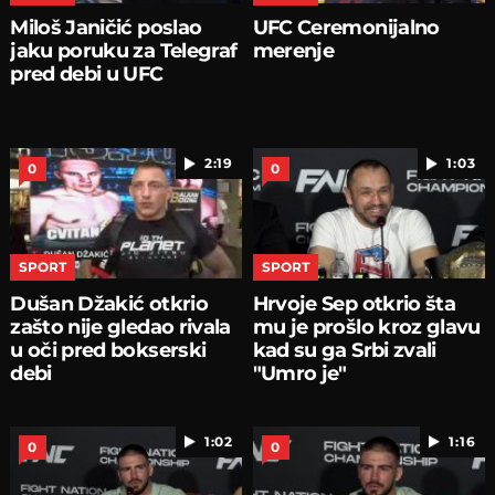
Miloš Janičić poslao
UFC Ceremonijalno
jaku poruku za Telegraf
merenje
pred debi u UFC
2:19
1:03
0
0
SPORT
SPORT
Dušan Džakić otkrio
Hrvoje Sep otkrio šta
zašto nije gledao rivala
mu je prošlo kroz glavu
u oči pred bokserski
kad su ga Srbi zvali
debi
"Umro je"
1:02
1:16
0
0