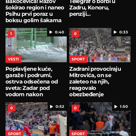
Bakočevića! Ražov
Telegraf o borbi u
šokirao region i naneo
Zadru, Konoru,
Psihu prvi poraz u
penziji...
boksu golim šakama
0:40
0:33
1
0
VESTI
SPORT
Poplavljene kuće,
Zadrani provociraju
garaže i podrumi,
Mitrovića, on se
ostrva odsečena od
zaleteo na njih,
sveta: Zadar pod
reagovalo
vodom nakon
obezbeđenje
nevremena
0:52
1:50
0
0
SPORT
SPORT