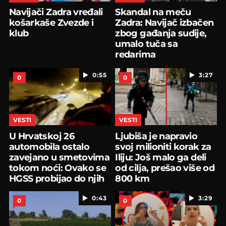
Navijači Zadra vređali
Skandal na meču
košarkaše Zvezde i
Zadra: Navijač izbačen
klub
zbog gađanja sudije,
umalo tuča sa
redarima
0:55
3:27
0
0
VESTI
VESTI
U Hrvatskoj 26
Ljubiša je napravio
automobila ostalo
svoj milioniti korak za
zavejano u smetovima
Iliju: Još malo ga deli
tokom noći: Ovako se
od cilja, prešao više od
HGSS probijao do njih
800 km
0:43
3:29
0
0