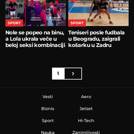
SPORT
SPORT
Nole se popeo na binu,
Teniseri posle fudbala
a Lola ukrala veče u
u Beogradu, zaigrali
beloj seksi kombinaciji
košarku u Zadru
1
Vesti
Aero
Biznis
Jetset
Sport
Hi-Tech
Nauka
Zanimljivosti