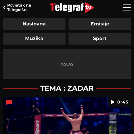
Povratak na
Telegraf.rs
Naslovna
Emisije
Muzika
Sport
TEMA : ZADAR
0:45