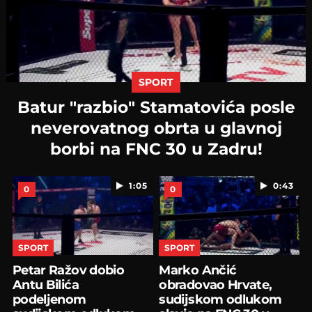
SPORT
Batur "razbio" Stamatovića posle
neverovatnog obrta u glavnoj
borbi na FNC 30 u Zadru!
1:05
0:43
0
0
SPORT
SPORT
Petar Ražov dobio
Marko Ančić
Antu Bilića
obradovao Hrvate,
podeljenom
sudijskom odlukom