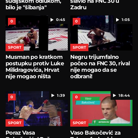
sudijskom odlukom,
slavio na FNC 30 u
bilo je "šibanja"
Zadru
0:45
1:05
0
0
SPORT
SPORT
Musman po kratkom
Negru trijumfalno
postupku protiv Luke
počeo na FNC 30, rival
Milidragovića, Hrvat
nije mogao da se
nije mogao ništa
odbrani!
1:39
18:44
0
0
SPORT
SPORT
Poraz Vasa
Vaso Bakočević za