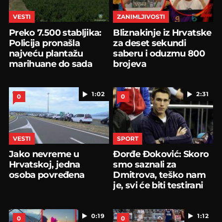
VESTI
ZANIMLJIVOSTI
Preko 7.500 stabljika:
Bliznakinje iz Hrvatske
Policija pronašla
za deset sekundi
najveću plantažu
saberu i oduzmu 800
marihuane do sada
brojeva
1:02
2:31
0
0
VESTI
SPORT
Jako nevreme u
Đorđe Đoković: Skoro
Hrvatskoj, jedna
smo saznali za
osoba povređena
Dmitrova, teško nam
je, svi će biti testirani
0:19
1:12
0
0