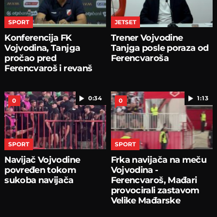
SPORT
JETSET
Konferencija FK
Trener Vojvodine
Vojvodina, Tanjga
Tanjga posle poraza od
pročao pred
Ferencvaroša
Ferencvaroš i revanš
0:34
1:13
0
0
SPORT
SPORT
Navijač Vojvodine
Frka navijača na meču
povređen tokom
Vojvodina -
sukoba navijača
Ferencvaroš, Mađari
provocirali zastavom
Velike Mađarske