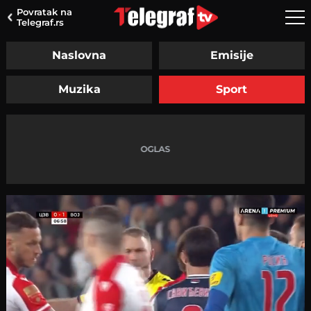
Povratak na
Telegraf.rs
Naslovna
Emisije
Muzika
Sport