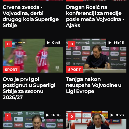
Crvena zvezda -
Dragan Rosić na
Vojvodina, derbi
konferenciji za medije
drugog kola Superlige
posle meča Vojvodina -
Srbije
Ajaks
0:48
16:45
0
0
SPORT
SPORT
Ovo je prvi gol
Tanjga nakon
postignut u Superligi
neuspeha Vojvodine u
Srbije za sezonu
Ligi Evrope
2026/27
16:16
8:23
1
0