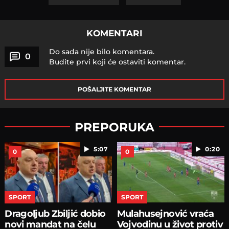
KOMENTARI
Do sada nije bilo komentara.
0
Budite prvi koji će ostaviti komentar.
POŠALJITE KOMENTAR
PREPORUKA
5:07
0:20
0
0
SPORT
SPORT
Dragoljub Zbiljić dobio
Mulahusejnović vraća
novi mandat na čelu
Vojvodinu u život protiv