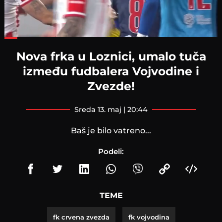
Loaded
:
50.94%
Nova frka u Loznici, umalo tuča
između fudbalera Vojvodine i
Zvezde!
sreda 13. maj | 20:44
Baš je bilo vatreno...
Podeli:
TEME
fk crvena zvezda
fk vojvodina