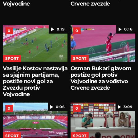
Vojvodine
Crvene zvezde
0:19
0:16
0
0
SPORT
SPORT
Vasilije Kostov nastavlja
Osman Bukari glavom
sa sjajnim partijama,
postiže gol protiv
postiže novi gol za
Vojvodine za vođstvo
Zvezdu protiv
Crvene zvezde
Vojvodine
0:06
3:09
0
0
SPORT
SPORT