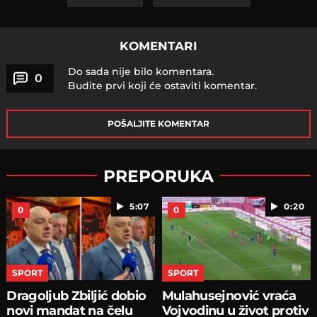
KOMENTARI
Do sada nije bilo komentara.
0
Budite prvi koji će ostaviti komentar.
POŠALJITE KOMENTAR
PREPORUKA
5:07
0:20
0
0
SPORT
SPORT
Dragoljub Zbiljić dobio
Mulahusejnović vraća
novi mandat na čelu
Vojvodinu u život protiv