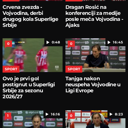
Crvena zvezda -
Dragan Rosić na
Vojvodina, derbi
konferenciji za medije
drugog kola Superlige
posle meča Vojvodina -
Srbije
Ajaks
0:48
16:45
0
0
SPORT
SPORT
Ovo je prvi gol
Tanjga nakon
postignut u Superligi
neuspeha Vojvodine u
Srbije za sezonu
Ligi Evrope
2026/27
16:16
8:23
1
0