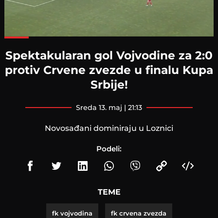
Loaded
:
59.61%
Spektakularan gol Vojvodine za 2:0
protiv Crvene zvezde u finalu Kupa
Srbije!
sreda 13. maj | 21:13
Novosađani dominiraju u Loznici
Podeli:
TEME
fk vojvodina
fk crvena zvezda