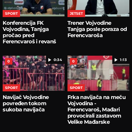
SPORT
JETSET
Konferencija FK
Trener Vojvodine
Vojvodina, Tanjga
Tanjga posle poraza od
pročao pred
Ferencvaroša
Ferencvaroš i revanš
0:34
1:13
0
0
SPORT
SPORT
Navijač Vojvodine
Frka navijača na meču
povređen tokom
Vojvodina -
sukoba navijača
Ferencvaroš, Mađari
provocirali zastavom
Velike Mađarske