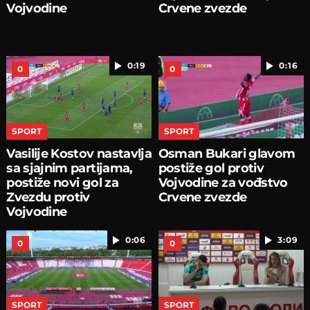
Vojvodine
Crvene zvezde
0:19
0:16
0
0
SPORT
SPORT
Vasilije Kostov nastavlja
Osman Bukari glavom
sa sjajnim partijama,
postiže gol protiv
postiže novi gol za
Vojvodine za vođstvo
Zvezdu protiv
Crvene zvezde
Vojvodine
0:06
3:09
0
0
SPORT
SPORT