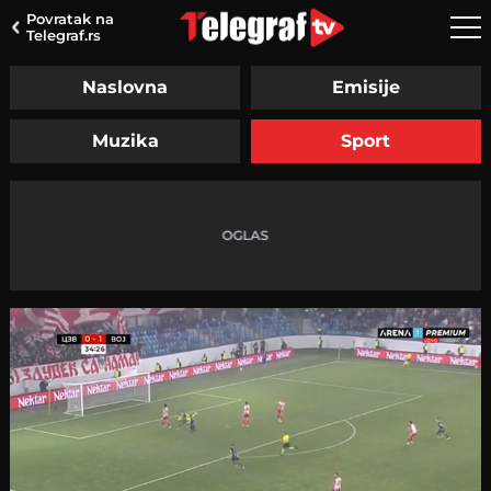
Povratak na
Telegraf.rs
Naslovna
Emisije
Muzika
Sport