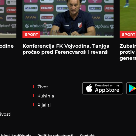
SPORT
SPORT
odine
Konferencija FK Vojvodina, Tanjga
Zubai
pročao pred Ferencvaroš i revanš
protiv
genera
Život
Kuhinja
Rijaliti
ivosti
Uslovi korišćenja
Politika privatnosti
Kontakt