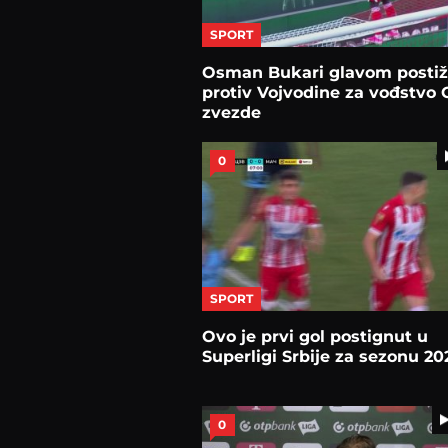
SPORT
Osman Bukari glavom postiž
protiv Vojvodine za vođstvo
zvezde
0
SPORT
Ovo je prvi gol postignut u
Superligi Srbije za sezonu 20
0