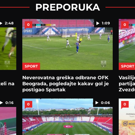
PREPORUKA
2:48
1:09
0
0
SPORT
SPORT
Neverovatna greška odbrane OFK
Vasili
eli na
Beograda, pogledajte kakav gol je
partij
postigao Spartak
Zvezdu
0:16
0:06
0
0