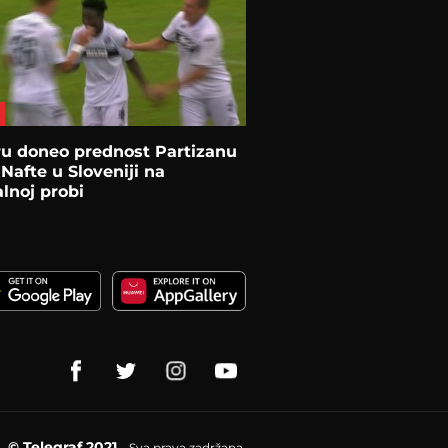
ru doneo prednost Partizanu
 Nafte u Sloveniji na
lnoj probi
© Telegraf 2021
Sva prava zadržana.