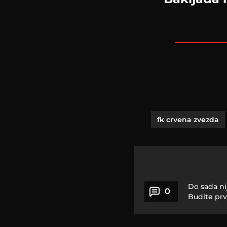
fk crvena zvezda
Do sada ni
0
Budite prv