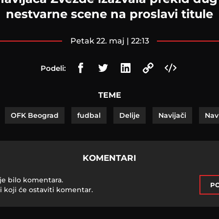
nestvarne scene na proslavi titule
petak 22. maj | 22:13
Podeli:
TEME
OFK Beograd
fudbal
Delije
Navijači
Nav
KOMENTARI
je bilo komentara.
PO
i koji će ostaviti komentar.