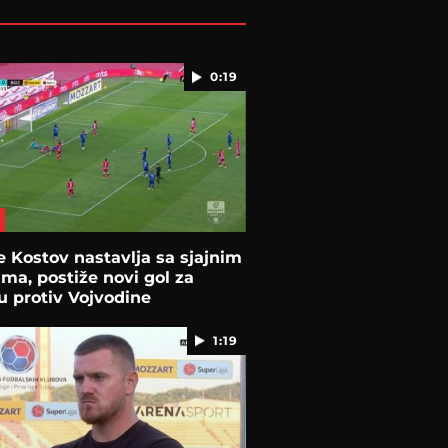
0:19
je Kostov nastavlja sa sjajnim
ama, postiže novi gol za
 protiv Vojvodine
1:19