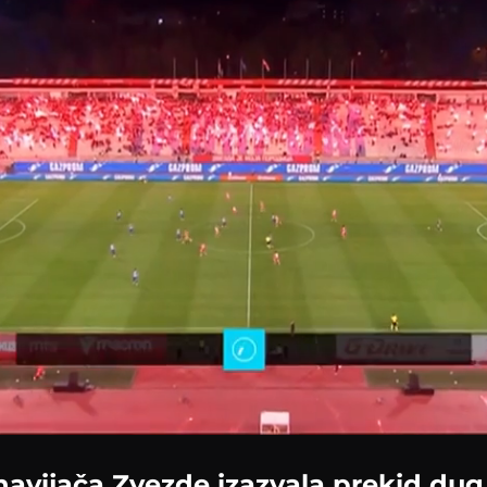
ed
:
5%
navijača Zvezde izazvala prekid dug 