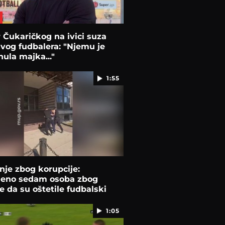
 Čukaričkog na ivici suza
vog fudbalera: "Njemu je
ula majka..."
1:55
je zbog korupcije:
deno sedam osoba zbog
 da su oštetile fudbalski
z Bora
1:05