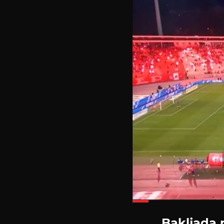
Load
37.7
Bakljada 