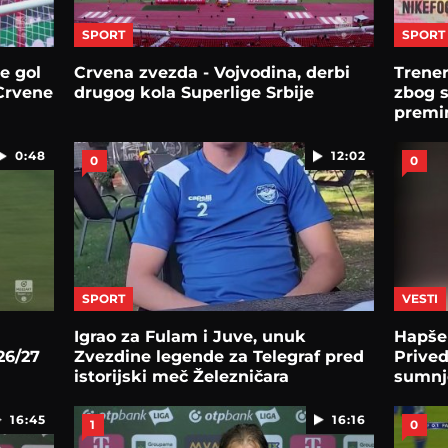
SPORT
SPORT
e gol
Crvena zvezda - Vojvodina, derbi
Trener
 Crvene
drugog kola Superlige Srbije
zbog s
premin
0:48
12:02
0
0
SPORT
VESTI
Igrao za Fulam i Juve, unuk
Hapšen
26/27
Zvezdine legende za Telegraf pred
Prive
istorijski meč Železničara
sumnje
klub i
16:45
16:16
1
0