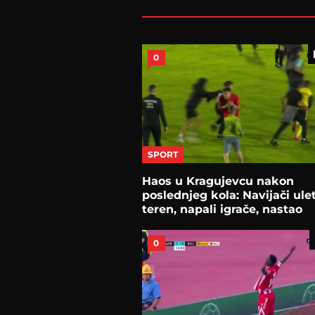
0
SPORT
Haos u Kragujevcu nakon
poslednjeg kola: Navijači ulet
teren, napali igrače, nastao
stampedo
0