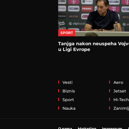
SPORT
Tanjga nakon neuspeha Vojv
u Ligi Evrope
Vesti
Aero
Biznis
Jetset
Sport
Hi-Tech
Nauka
Zanimlj
O nama
Marketing
Impressum