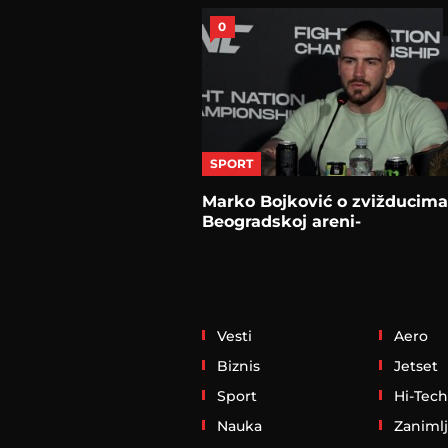
0
SPORT
Marko Bojković o zvižducima
Beogradskoj areni-
Vesti
Aero
Biznis
Jetset
Sport
Hi-Tech
Nauka
Zanimlj