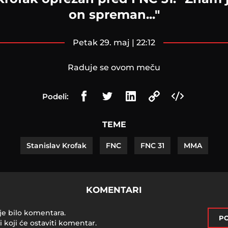
on spreman..."
petak 29. maj | 22:12
Raduje se ovom meču
Podeli:
TEME
Stanislav Krofak
FNC
FNC 31
MMA
KOMENTARI
je bilo komentara.
PO
i koji će ostaviti komentar.