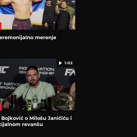
eremonijalno merenje
1:02
Bojković o Milošu Janičiću i
cijalnom revanšu