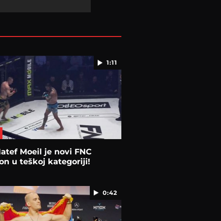
1:11
Hatef Moeil je novi FNC
n u teškoj kategoriji!
0:42