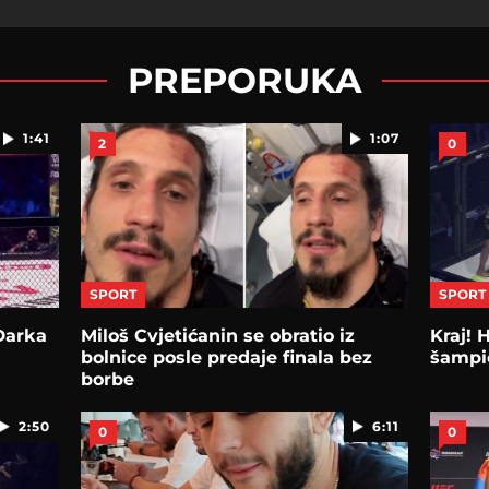
PREPORUKA
1:41
1:07
2
0
SPORT
SPORT
Darka
Miloš Cvjetićanin se obratio iz
Kraj! 
bolnice posle predaje finala bez
šampio
borbe
2:50
6:11
0
0