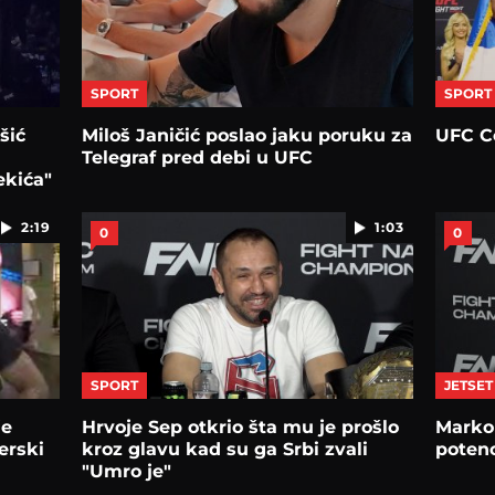
SPORT
SPORT
šić
Miloš Janičić poslao jaku poruku za
UFC C
Telegraf pred debi u UFC
ekića"
2:19
1:03
0
0
SPORT
JETSET
je
Hrvoje Sep otkrio šta mu je prošlo
Marko 
erski
kroz glavu kad su ga Srbi zvali
poten
"Umro je"