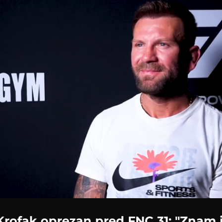
Krofak oprezan pred FNC 31: "Znam j