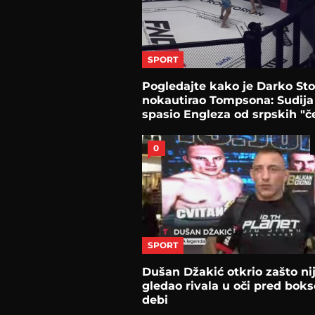
SPORT
Pogledajte kako je Darko Sto
nokautirao Tompsona: Sudija
spasio Engleza od srpskih "č
0
SPORT
Dušan Džakić otkrio zašto ni
gledao rivala u oči pred boks
debi