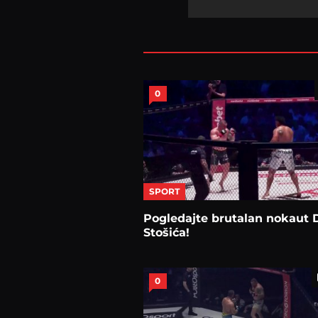
0
SPORT
Pogledajte brutalan nokaut 
Stošića!
0