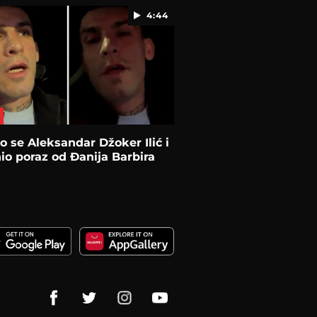
4:44
o se Aleksandar Džoker Ilić i
io poraz od Đanija Barbira