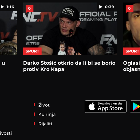
1:16
0:39
0
0
SPORT
SPORT
 u
Darko Stošić otkrio da li bi se borio
Oglasi
protiv Kro Kapa
objasn
Život
Kuhinja
Rijaliti
ivosti