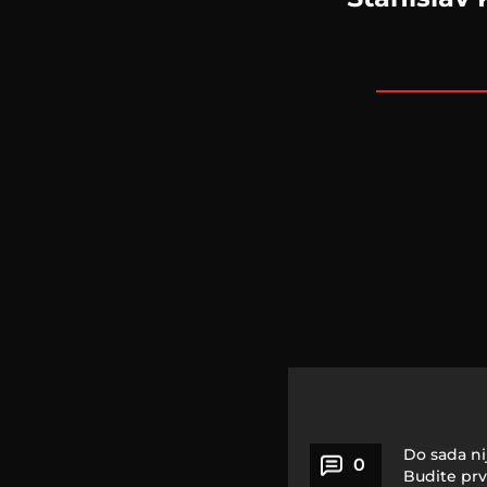
Do sada ni
0
Budite prv