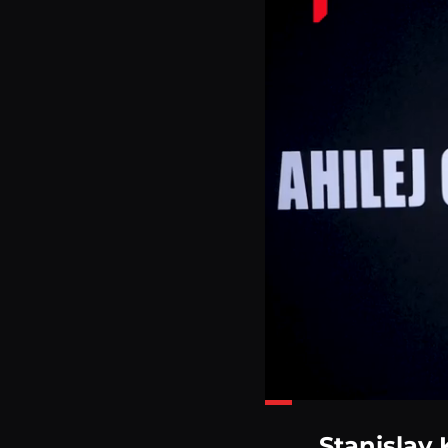
Loaded
:
31.73%
Stanislav 