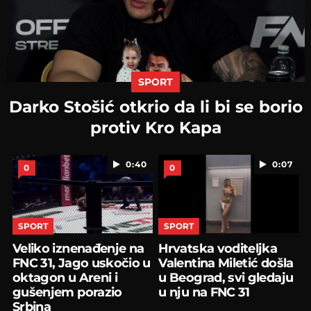
SPORT
Darko Stošić otkrio da li bi se borio
protiv Kro Kapa
0:40
0:07
0
0
SPORT
SPORT
Veliko iznenađenje na
Hrvatska voditeljka
FNC 31, Jago uskočio u
Valentina Miletić došla
oktagon u Areni i
u Beograd, svi gledaju
gušenjem porazio
u nju na FNC 31
Srbina