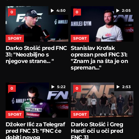
4:50
2:05
0
0
SPORT
SPORT
Darko Stošić pred FNC
Stanislav Krofak
31: "Neozbiljno s
oprezan pred FNC 31:
njegove strane... "
"Znam ja na šta je on
spreman..."
5:22
2:53
0
0
SPORT
SPORT
Džoker Ilić za Telegraf
Darko Stošić i Greg
pred FNC 31: "FNC će
Hardi oči u oči pred
dobiti novog
FNC 31