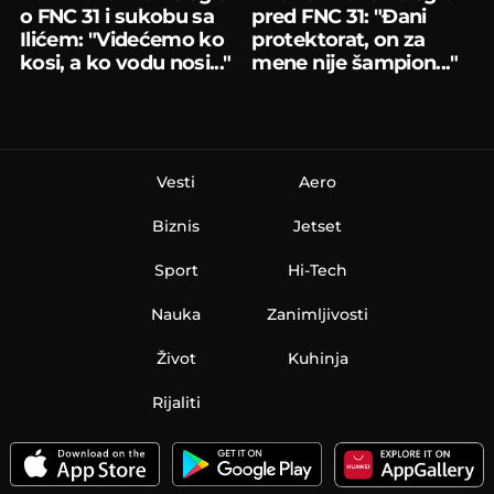
o FNC 31 i sukobu sa
pred FNC 31: "Đani
Ilićem: "Videćemo ko
protektorat, on za
kosi, a ko vodu nosi..."
mene nije šampion..."
Vesti
Aero
Biznis
Jetset
Sport
Hi-Tech
Nauka
Zanimljivosti
Život
Kuhinja
Rijaliti