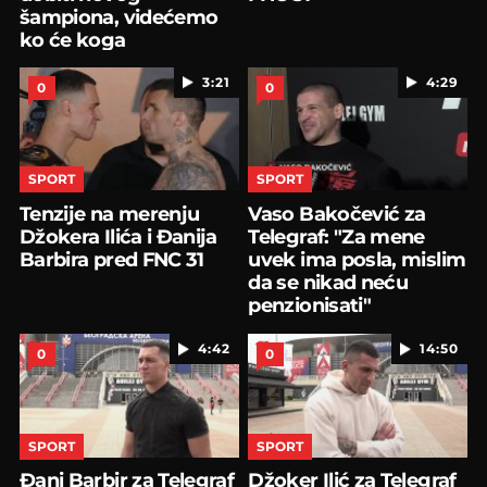
šampiona, videćemo
ko će koga
našamarati"
3:21
4:29
0
0
SPORT
SPORT
Tenzije na merenju
Vaso Bakočević za
Džokera Ilića i Đanija
Telegraf: "Za mene
Barbira pred FNC 31
uvek ima posla, mislim
da se nikad neću
penzionisati"
4:42
14:50
0
0
SPORT
SPORT
Đani Barbir za Telegraf
Džoker Ilić za Telegraf