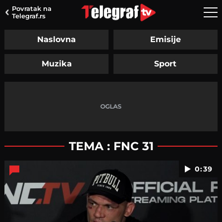
Povratak na
Telegraf.rs
Naslovna
Emisije
Muzika
Sport
TEMA : FNC 31
0:39