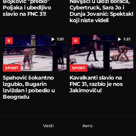
Bojković "prebio"
Navijači u ulozi boraca,
Poljaka i ubedljivo
Cybertruck, Sara Jo i
slavio na FNC 31!
Dunja Jovanić: Spektakl
koji niste videli
1:31
1:21
0
0
SPORT
SPORT
Spahović šokantno
Kavalkanti slavio na
izgubio, Bugarin
FNC 31, razbio je nos
izviždan i pobedio u
Jakimoviču!
Beogradu
Vesti
Aero