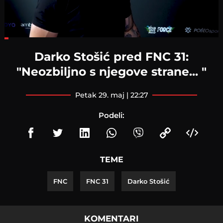
Loaded
:
13.76%
Darko Stošić pred FNC 31:
"Neozbiljno s njegove strane... "
petak 29. maj | 22:27
Podeli:
TEME
FNC
FNC 31
Darko Stošić
KOMENTARI