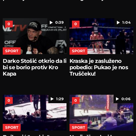
0:39
1:04
0
0
SPORT
SPORT
Darko Stošić otkrio da li
Kraska je zasluženo
bi se borio protiv Kro
pobedio: Pukao je nos
Kapa
Truščeku!
1:29
0:06
0
0
SPORT
SPORT