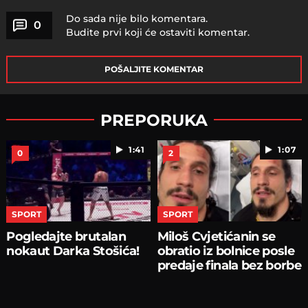
Do sada nije bilo komentara.
0
Budite prvi koji će ostaviti komentar.
POŠALJITE KOMENTAR
PREPORUKA
1:41
1:07
0
2
SPORT
SPORT
Pogledajte brutalan
Miloš Cvjetićanin se
nokaut Darka Stošića!
obratio iz bolnice posle
predaje finala bez borbe