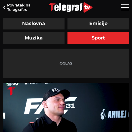
Povratak na
Telegraf.rs
Naslovna
Emisije
Muzika
Sport