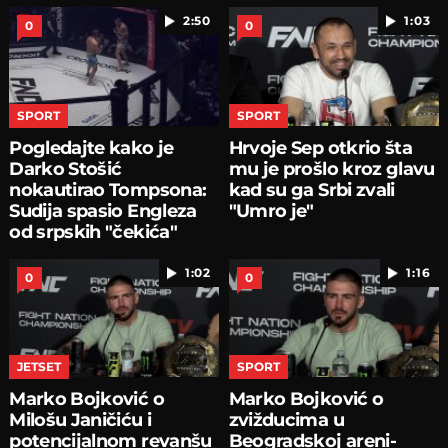
2:50
1:03
0
0
SPORT
SPORT
Pogledajte kako je
Hrvoje Sep otkrio šta
Darko Stošić
mu je prošlo kroz glavu
nokautirao Tompsona:
kad su ga Srbi zvali
Sudija spasio Engleza
"Umro je"
od srpskih "čekića"
1:02
1:16
0
0
JETSET
SPORT
Marko Bojković o
Marko Bojković o
Milošu Janičiću i
zvižducima u
potencijalnom revanšu
Beogradskoj areni-