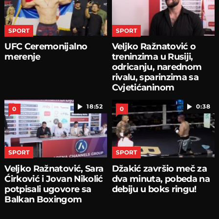
SPORT
SPORT
UFC Ceremonijalno
Veljko Ražnatović o
merenje
treninzima u Rusiji,
odricanju, narednom
rivalu, sparinzima sa
Cvjetićaninom
18:52
0:38
0
0
SPORT
SPORT
Veljko Ražnatović, Sara
Džakić završio meč za
Ćirković i Jovan Nikolić
dva minuta, pobeda na
potpisali ugovore sa
debiju u boks ringu!
Balkan Boxingom