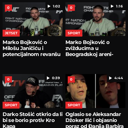
1:02
1:16
0
0
JETSET
SPORT
Marko Bojković o
Marko Bojković o
Milošu Janičiću i
zvižducima u
potencijalnom revanšu
Beogradskoj areni-
0:39
4:44
0
0
SPORT
SPORT
Darko Stošić otkrio da li
Oglasio se Aleksandar
bi se borio protiv Kro
Džoker Ilić i objasnio
Kapa
poraz od Đanija Barbira