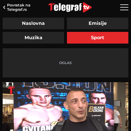
Povratak na
Telegraf.rs
Naslovna
Emisije
Muzika
Sport