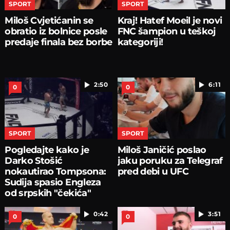
SPORT
SPORT
Miloš Cvjetićanin se
Kraj! Hatef Moeil je novi
obratio iz bolnice posle
FNC šampion u teškoj
predaje finala bez borbe
kategoriji!
2:50
6:11
0
0
SPORT
SPORT
Pogledajte kako je
Miloš Janičić poslao
Darko Stošić
jaku poruku za Telegraf
nokautirao Tompsona:
pred debi u UFC
Sudija spasio Engleza
od srpskih "čekića"
0:42
3:51
0
0