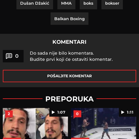
Dušan Džakić
MMA
boks
bokser
Balkan Boxing
KOMENTARI
Do sada nije bilo komentara.
0
Budite prvi koji će ostaviti komentar.
POŠALJITE KOMENTAR
PREPORUKA
1:07
1:11
2
0