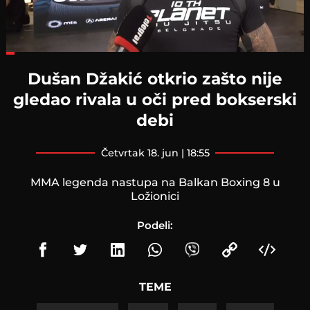
Loaded
:
28.59%
Dušan Džakić otkrio zašto nije
gledao rivala u oči pred bokserski
debi
četvrtak 18. jun | 18:55
MMA legenda nastupa na Balkan Boxing 8 u
Ložionici
Podeli:
TEME