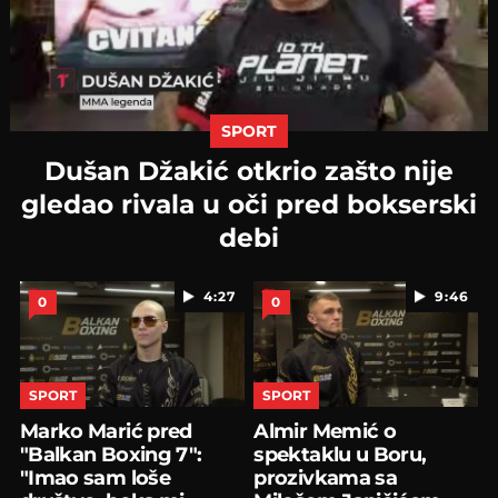
SPORT
Dušan Džakić otkrio zašto nije
gledao rivala u oči pred bokserski
debi
4:27
9:46
0
0
SPORT
SPORT
Marko Marić pred
Almir Memić o
"Balkan Boxing 7":
spektaklu u Boru,
"Imao sam loše
prozivkama sa