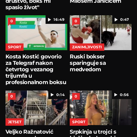
društvo, boks mi
Milošem Janičićem
spasio život"
16:49
0:47
0
0
SPORT
ZANIMLJIVOSTI
Kosta Kostić govorio
Ruski bokser
za Telegraf nakon
sparinguje sa
četvrtog vezanog
medvedom
trijumfa u
profesionalnom boksu
0:14
0:56
0
0
JETSET
SPORT
Veljko Ražnatović
Srpkinja u trojci s