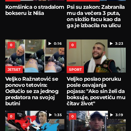
Komšinica o stradalom
Psi su zakon: Zabranila
bokseru iz Niša
mu da večera 3 puta,
on složio facu kao da
ga je izbacila na ulicu
0:16
3:23
0
0
JETSET
SPORT
Veljko Ražnatović se
Veljko poslao poruku
ponovo tetovira:
posle osvajanja
Odlučio se za jednog
pojasa: "Ako sin želi da
predatora na svojoj
boksuje, posvetiću mu
butini
čitav život"
1:35
3:19
0
0