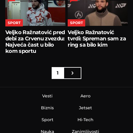
SPORT
SPORT
Veljko Ražnatović pred
Veljko Ražnatović
debi za Crvenu zvezdu:
tvrdi: Spreman sam za
Najveća čast u bilo
ring sa bilo kim
kom sportu
1
Vesti
Aero
Biznis
Jetset
Sport
Hi-Tech
Nauka
Zanimljivosti