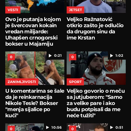
VESTI
JETSET
Ovo je putanja kojom
Veljko Ražnatović
je švercovan kokain
otkrio zašto je odlučio
vredan milijarde:
da drugom sinu da
Uhapšen crnogorski
ime Krstan
bokser u Majamiju
0:21
1:02
0
0
ZANIMLJIVOSTI
SPORT
U komentarima se šale
Veljko govorio o meču
da je reinkarnacija
sa jutjuberom: "Samo
Nikole Tesle? Bokser
za velike pare i ako
"menja sijalice po
budu potpisali da me
kući"
neće tužiti"
10:56
0:51
0
0