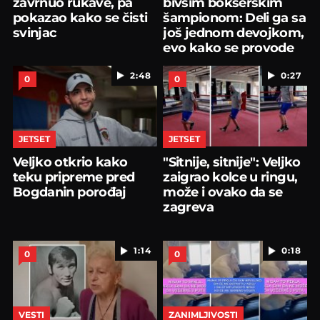
zavrnuo rukave, pa
bivšim bokserskim
pokazao kako se čisti
šampionom: Deli ga sa
svinjac
još jednom devojkom,
evo kako se provode
2:48
0:27
0
0
JETSET
JETSET
Veljko otkrio kako
"Sitnije, sitnije": Veljko
teku pripreme pred
zaigrao kolce u ringu,
Bogdanin porođaj
može i ovako da se
zagreva
1:14
0:18
0
0
VESTI
ZANIMLJIVOSTI