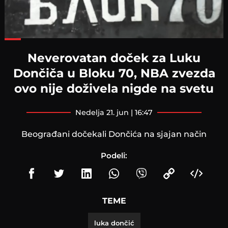
Loaded
:
67.02%
Neverovatan doček za Luku
Dončiča u Bloku 70, NBA zvezda
ovo nije doživela nigde na svetu
nedelja 21. jun | 16:47
Beograđani dočekali Dončića na sjajan način
Podeli:
TEME
luka dončić