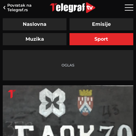
Povratak na
Telegraf.rs
Naslovna
Emisije
Muzika
Sport