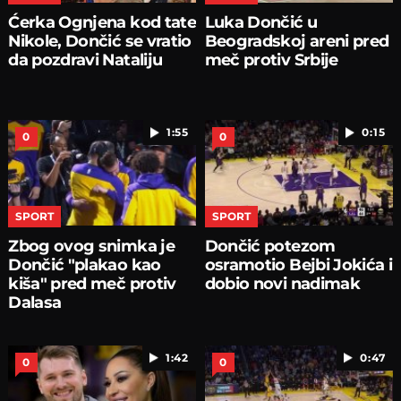
Ćerka Ognjena kod tate
Luka Dončić u
Nikole, Dončić se vratio
Beogradskoj areni pred
da pozdravi Nataliju
meč protiv Srbije
1:55
0:15
0
0
SPORT
SPORT
Zbog ovog snimka je
Dončić potezom
Dončić "plakao kao
osramotio Bejbi Jokića i
kiša" pred meč protiv
dobio novi nadimak
Dalasa
1:42
0:47
0
0