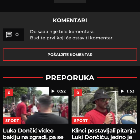
KOMENTARI
Do sada nije bilo komentara.
0
Budite prvi koji će ostaviti komentar.
POŠALJITE KOMENTAR
PREPORUKA
0:52
1:53
0
0
SPORT
SPORT
Luka Dončić video
Klinci postavljali pitanja
baklju na zgradi, pa se
Luki Dončiću, jedno je