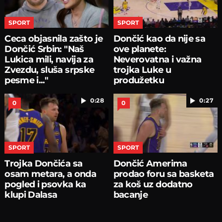
SPORT
SPORT
Ceca objasnila zašto je
Dončić kao da nije sa
Dončić Srbin: "Naš
ove planete:
Lukica mili, navija za
Neverovatna i važna
Zvezdu, sluša srpske
trojka Luke u
pesme i..."
produžetku
0:28
0:27
0
0
SPORT
SPORT
Trojka Dončića sa
Dončić Amerima
osam metara, a onda
prodao foru sa basketa
pogled i psovka ka
za koš uz dodatno
klupi Dalasa
bacanje