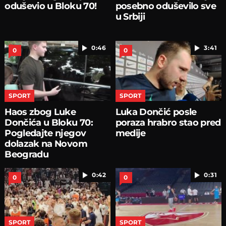
oduševio u Bloku 70!
posebno oduševilo sve
u Srbiji
0:46
3:41
0
0
SPORT
SPORT
Haos zbog Luke
Luka Dončić posle
Dončića u Bloku 70:
poraza hrabro stao pred
Pogledajte njegov
medije
dolazak na Novom
Beogradu
0:42
0:31
0
0
SPORT
SPORT