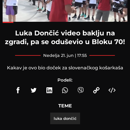
Loaded
:
76.33%
Luka Dončić video baklju na
zgradi, pa se oduševio u Bloku 70!
nedelja 21. jun | 17:55
Kakav je ovo bio doček za slovenačkog košarkaša
Podeli:
TEME
luka dončić