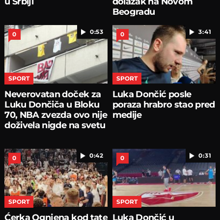
u Srbiji
dolazak na Novom
Beogradu
0:53
3:41
0
0
SPORT
SPORT
Neverovatan doček za
Luka Dončić posle
Luku Dončiča u Bloku
poraza hrabro stao pred
70, NBA zvezda ovo nije
medije
doživela nigde na svetu
0:42
0:31
0
0
SPORT
SPORT
Ćerka Ognjena kod tate
Luka Dončić u