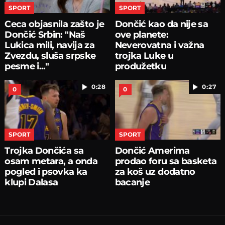
SPORT
SPORT
Ceca objasnila zašto je
Dončić kao da nije sa
Dončić Srbin: "Naš
ove planete:
Lukica mili, navija za
Neverovatna i važna
Zvezdu, sluša srpske
trojka Luke u
pesme i..."
produžetku
0:28
0:27
0
0
SPORT
SPORT
Trojka Dončića sa
Dončić Amerima
osam metara, a onda
prodao foru sa basketa
pogled i psovka ka
za koš uz dodatno
klupi Dalasa
bacanje