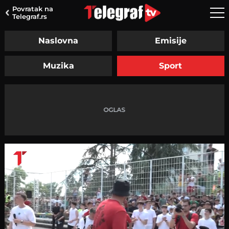
Povratak na
Telegraf.rs
Naslovna
Emisije
Muzika
Sport