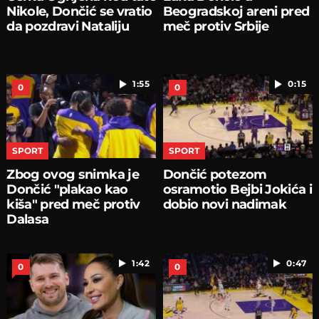
Nikole, Dončić se vratio
Beogradskoj areni pred
da pozdravi Nataliju
meč protiv Srbije
1:55
0:15
0
0
SPORT
SPORT
Zbog ovog snimka je
Dončić potezom
Dončić "plakao kao
osramotio Bejbi Jokića i
kiša" pred meč protiv
dobio novi nadimak
Dalasa
1:42
0:47
0
0