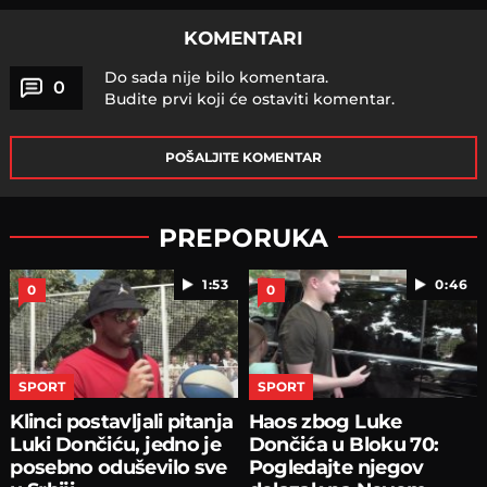
KOMENTARI
Do sada nije bilo komentara.
0
Budite prvi koji će ostaviti komentar.
POŠALJITE KOMENTAR
PREPORUKA
1:53
0:46
0
0
SPORT
SPORT
Klinci postavljali pitanja
Haos zbog Luke
Luki Dončiću, jedno je
Dončića u Bloku 70:
posebno oduševilo sve
Pogledajte njegov