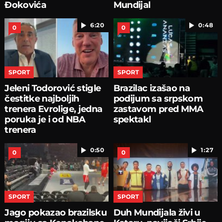
Đokovića
Mundijal
6:20
0:48
0
0
SPORT
SPORT
Jeleni Todorović stigle
Brazilac izašao na
čestitke najboljih
podijum sa srpskom
trenera Evrolige, jedna
zastavom pred MMA
poruka je i od NBA
spektakl
trenera
0:50
1:27
0
0
SPORT
SPORT
Jago pokazao brazilsku
Duh Mundijala živi u