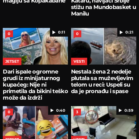
magiju sa Kopakabane
Kataru, navijači Srbije
stižu na Mundobasket u
Manilu
0:11
0:21
0
0
JETSET
VESTI
Dari ispale ogromne
Nestala žena 2 nedelje
grudi iz minijaturnog
plutala sa muževljevim
kupaćeg: Nije ni
telom u reci: Uspeli su
primetila da bikini teško
da je pronađu i spase
može da izdrži
0:40
0:59
0
3