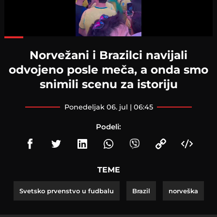
Loaded
:
82.75%
Norvežani i Brazilci navijali
odvojeno posle meča, a onda smo
snimili scenu za istoriju
ponedeljak 06. jul | 06:45
Podeli:
TEME
Svetsko prvenstvo u fudbalu
Brazil
norveška