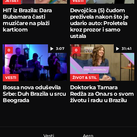
JETSET
VESTI
HIT iz Brazila: Dara
Devojčica (5) čudom
Bubamara časti
preživela nakon što je
muzičare na plaži
udario auto: Proletela
karticom
kroz prozor i samo
ustala
3:07
31:41
0
0
VESTI
ŽIVOT & STIL
Bossa nova oduševila
Doktorka Tamara
Srbe: Duh Brazila u srcu
Redža za Ona.rs o svom
Beograda
životu i radu u Brazilu
Vesti
Aero