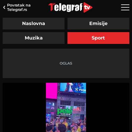
Povratak na
Telegraf.rs
Naslovna
Emisije
Muzika
Sport