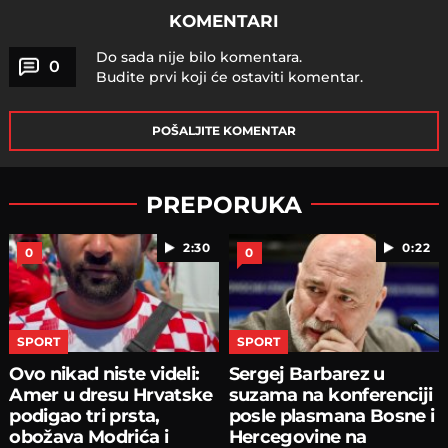
KOMENTARI
Do sada nije bilo komentara.
0
Budite prvi koji će ostaviti komentar.
POŠALJITE KOMENTAR
PREPORUKA
2:30
0:22
0
0
SPORT
SPORT
Ovo nikad niste videli:
Sergej Barbarez u
Amer u dresu Hrvatske
suzama na konferenciji
podigao tri prsta,
posle plasmana Bosne i
obožava Modrića i
Hercegovine na